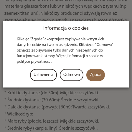
materiału glasscarbon) lub w niektórych wędkach z tytanu (np.
zeemex titanium). Niektórzy producenci używają również
szczytówek węglowych pustych u nasady (trabucco). Wszystko
to ma za zadanie nadać im odpowiednią pracę i czułość.
Informacja o cookies
Klikając “Zgoda” akceptujesz zapisywanie wszystkich
danych cookie na twoim urządzeniu. Kliknięcie “Odmowa”
Dobór szczytówki zależy od trzech głównych czynników:
oznacza zapisywanie tylko danych niezbędnych do
funkcjonowania strony. Więcej informacji o cookie w
* Uciąg wody:
polityce prywatności
.
* Wody stojące: Używaj miękkich szczytówek (0,5-1 oz).
* Lekki nurt: Średnie szczytówki (1-2 oz).
Ustawienia
Odmowa
Zgoda
* Silny nurt: Twarde szczytówki (2-3 oz lub więcej).
* Odległość łowienia:
* Krótkie dystanse (do 30m): Miękkie szczytówki.
* Średnie dystanse (30-60m): Średnie szczytówki.
* Dalekie dystanse (powyżej 60m): Twarde szczytówki.
* Wielkość ryb:
* Małe ryby (płocie, leszcze): Miękkie szczytówki.
* Średnie ryby (karpie, liny): Średnie szczytówki.