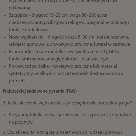
wytrzymałość od 10 kg do 120 kg, stal nierdzewna lub
niklowana.
Szczypce – długość 15–25 cm, waga 80–200 g, stal
nierdzewna, antypoślizgowa rękojeść, opcjonalne blokady i
funkcje dodatkowe.
Noże wędkarskie – długość ostrza 8–20 cm, stal nierdzewna,
rękojeść gumowa lub tworzywo sztuczne, futerał w zestawie.
Echosondy – różne modele z wyświetlaczem LCD, GPS i
funkcjami mapowania głębokości i lokalizacji ryb.
Pokrowce i pudełka – tworzywo sztuczne lub materiał
syntetyczny, wielkość i ilość przegródek dostosowana do
potrzeb.
Najczęściej zadawane pytania (FAQ)
1. Jakie akcesoria wędkarskie są niezbędne dla początkującego?
Przypony, tulejki, kółka łącznikowe, szczypce, nóż i organizer
na przynęty.
2. Czy akcesoria różnią się w zależności od rodzaju połowu?