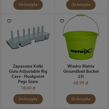
Do koszyka
Do koszyka
Zapasowe Kołki
Wiadro Matrix
Guru Adjustable Rig
Groundbait Bucket
Case - Hookpoint
25l
Pegs Szare
68,99 zł
18,49 zł
Do koszyka
Do koszyka