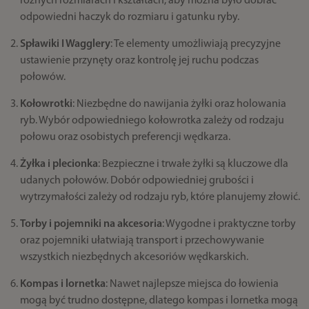
różnych rozmiarach i kształtach, aby można było dobrać
odpowiedni haczyk do rozmiaru i gatunku ryby.
S
pławiki
I Wagglery
: Te elementy umożliwiają precyzyjne
ustawienie przynęty oraz kontrolę jej ruchu podczas
połowów.
Kołowrotki
: Niezbędne do nawijania żyłki oraz holowania
ryb. Wybór odpowiedniego kołowrotka zależy od rodzaju
połowu oraz osobistych preferencji wędkarza.
Żyłka i plecionka
: Bezpieczne i trwałe żyłki są kluczowe dla
udanych połowów. Dobór odpowiedniej grubości i
wytrzymałości zależy od rodzaju ryb, które planujemy złowić.
Torby i pojemniki na akcesoria
: Wygodne i praktyczne torby
oraz pojemniki ułatwiają transport i przechowywanie
wszystkich niezbędnych akcesoriów wędkarskich.
Kompas i lornetka
: Nawet najlepsze miejsca do łowienia
mogą być trudno dostępne, dlatego kompas i lornetka mogą