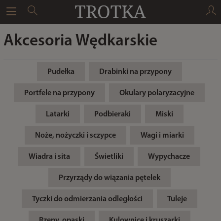
Akcesoria Wędkarskie
Pudełka
Drabinki na przypony
Portfele na przypony
Okulary polaryzacyjne
Latarki
Podbieraki
Miski
Noże, nożyczki i sczypce
Wagi i miarki
Wiadra i sita
Świetliki
Wypychacze
Przyrządy do wiązania pętelek
Tyczki do odmierzania odległości
Tuleje
Rzepy, opaski
Kulownice i kruszarki