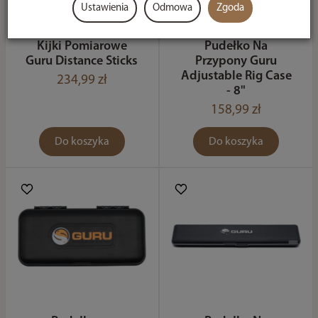
Ustawienia
Odmowa
Zgoda
Kijki Pomiarowe
Pudełko Na
Guru Distance Sticks
Przypony Guru
Adjustable Rig Case
234,99 zł
- 8"
158,99 zł
Do koszyka
Do koszyka