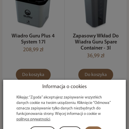
Wiadro Guru Plus 4
Zapasowy Wkład Do
System 17l
Wiadra Guru Spare
Container - 3l
208,99 zł
36,99 zł
Do koszyka
Do koszyka
Informacja o cookies
Klikając “Zgoda” akceptujesz zapisywanie wszystkich
danych cookie na twoim urządzeniu. Kliknięcie “Odmowa”
oznacza zapisywanie tylko danych niezbędnych do
funkcjonowania strony. Więcej informacji o cookie w
polityce prywatności
.