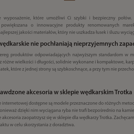
e wyposażenie, które umożliwi Ci szybki i bezpieczny połów. 
e powiększana o innowacyjne produkty renomowanych marek
lepszej jakości materiałów, który nie uszkadza łusek i śluzu wycią
 wędkarskie nie pochłaniają nieprzyjemnych zap
reg produktów odpowiadających najwyższym standardom w możli
sz różne wielkości i długości, solidnie wykonane i kompaktowe, ka
iatek, które z jednej strony są szybkoschnące, a przy tym nie prze
awdzone akcesoria w sklepie wędkarskim Trotka
ie internetowej dostępne są modele przeznaczone do różnych metod
onieważ dzięki nim wyciągana ryba nie trafi bezpośrednio na kamien
e akcesoria zaopatrzysz się w sklepie dla wędkarzy Trotka. Zachęca
aktu w celu skorzystania z doradztwa.