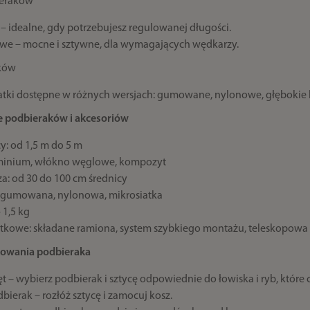
ieraków
– idealne, gdy potrzebujesz regulowanej długości.
we – mocne i sztywne, dla wymagających wędkarzy.
aków
tki dostępne w różnych wersjach: gumowane, nylonowe, głębokie l
e podbieraków i akcesoriów
y: od 1,5 m do 5 m
uminium, włókno węglowe, kompozyt
a: od 30 do 100 cm średnicy
i: gumowana, nylonowa, mikrosiatka
 1,5 kg
tkowe: składane ramiona, system szybkiego montażu, teleskopowa 
tkowania podbieraka
t – wybierz podbierak i sztycę odpowiednie do łowiska i ryb, które 
bierak – rozłóż sztycę i zamocuj kosz.