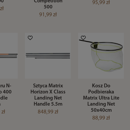
00
Competition
95,99 zł
500
zł
91,99 zł
ru N-
Sztyca Matrix
Kosz Do
o 400
Horizon X Class
Podbieraka
ndle
Landing Net
Matrix Ultra Lite
m
Handle 5.5m
Landing Net
50x40cm
 zł
848,99 zł
88,99 zł