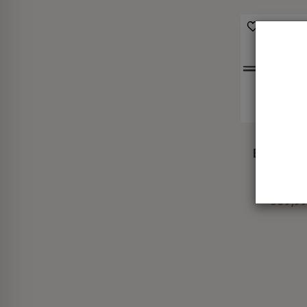
Sztyca M
Ethos XR
Landing
Handle 
539,99