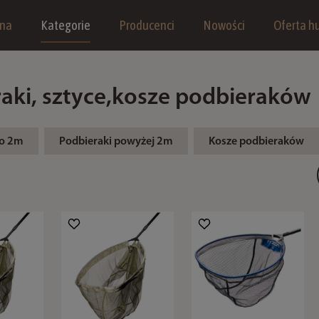
wna
Kategorie
Producenci
Nowości
Oferta hu
aki, sztyce,kosze podbieraków
do 2m
Podbieraki powyżej 2m
Kosze podbieraków