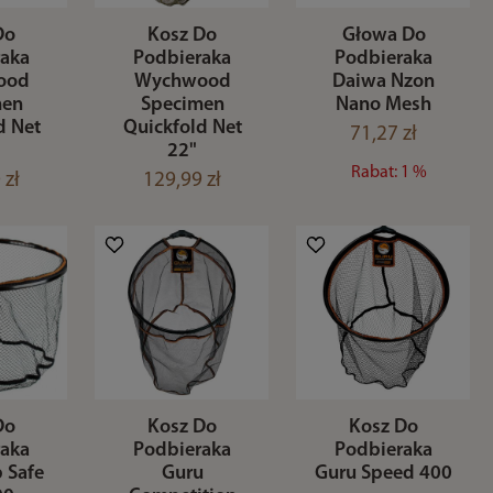
Do
Kosz Do
Głowa Do
raka
Podbieraka
Podbieraka
ood
Wychwood
Daiwa Nzon
men
Specimen
Nano Mesh
d Net
Quickfold Net
71,27 zł
22"
Rabat: 1 %
 zł
129,99 zł
Do
Kosz Do
Kosz Do
raka
Podbieraka
Podbieraka
 Safe
Guru
Guru Speed 400