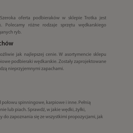
Szeroka oferta podbieraków w sklepie Trotka jest
. Polecamy różne rodzaje sprzętu wędkarskiego
ganych ryb.
achów
wie jak najlepszej cenie. W asortymencie sklepu
rpiowe podbieraki wędkarskie. Zostały zaprojektowane
chodzą nieprzyjemnymi zapachami.
 połowu spinningowe, karpiowe i inne. Pełnią
ie lub piach. Sprawdź, w jakie wędki, żyłki,
my do zapoznania się ze wszystkimi propozycjami, jak