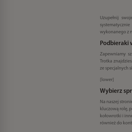
Uzupełnij swoj
systematyczni
wykonanego z naj
Podbieraki
Zapewniamy sze
Trotka znajdzie
ze specjalnych s
[lower]
Wybierz spr
Na naszej stron
kluczową rolę, p
kołowrotki i inn
również do kont