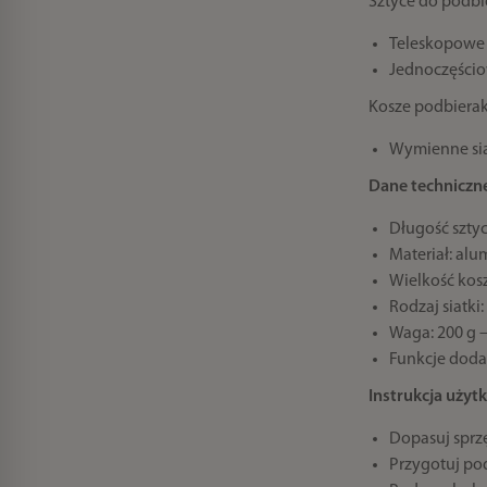
Sztyce do podb
Teleskopowe 
Jednoczęścio
Kosze podbier
Wymienne sia
Dane techniczn
Długość sztyc
Materiał: al
Wielkość kosz
Rodzaj siatk
Waga: 200 g –
Funkcje doda
Instrukcja uży
Dopasuj sprzę
Przygotuj pod