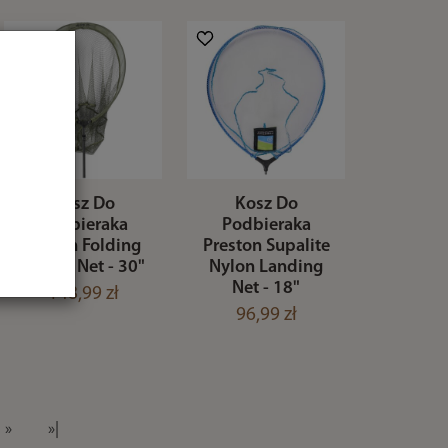
Kosz Do
Kosz Do
Podbieraka
Podbieraka
Korum Folding
Preston Supalite
Spoon Net - 30"
Nylon Landing
Net - 18"
148,99 zł
96,99 zł
»
»|