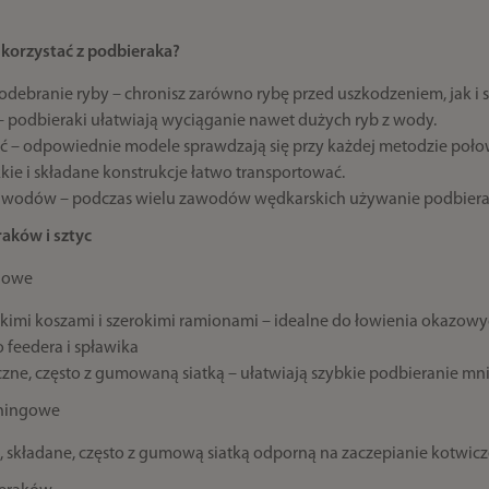
korzystać z podbieraka?
odebranie ryby – chronisz zarówno rybę przed uszkodzeniem, jak i
– podbieraki ułatwiają wyciąganie nawet dużych ryb z wody.
ć – odpowiednie modele sprawdzają się przy każdej metodzie poło
ie i składane konstrukcje łatwo transportować.
awodów – podczas wielu zawodów wędkarskich używanie podbiera
aków i sztyc
piowe
okimi koszami i szerokimi ramionami – idealne do łowienia okazowy
 feedera i spławika
czne, często z gumowaną siatką – ułatwiają szybkie podbieranie mni
nningowe
składane, często z gumową siatką odporną na zaczepianie kotwicz