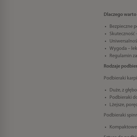
Dlaczego warto 
Bezpieczne p
Skuteczność 
Uniwersalnoś
Wygoda – lekk
Regulamin z
Rodzaje podbier
Podbieraki kar
Duże, z głęb
Podbieraki do
Lżejsze, porę
Podbieraki spi
Kompaktowe, 