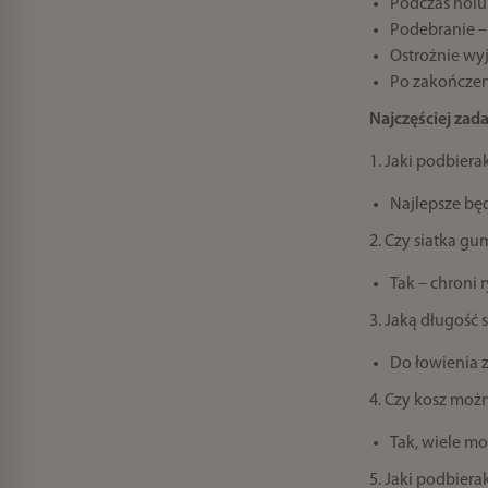
Podczas holu
Podebranie –
Ostrożnie wyj
Po zakończen
Najczęściej zad
1. Jaki podbiera
Najlepsze bę
2. Czy siatka g
Tak – chroni 
3. Jaką długość 
Do łowienia z
4. Czy kosz moż
Tak, wiele m
5. Jaki podbiera