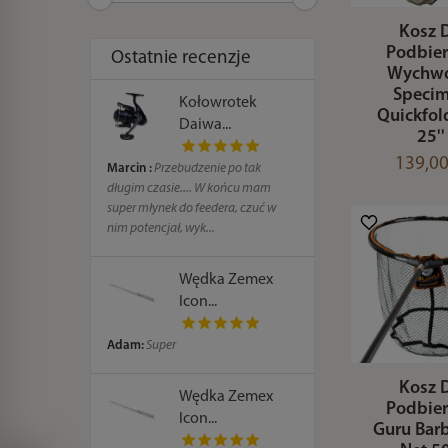
Kosz 
Podbie
Ostatnie recenzje
Wychw
Speci
Kołowrotek
Quickfol
Daiwa...
25''
139,00
Marcin :
Przebudzenie po tak
długim czasie.... W końcu mam
super młynek do feedera, czuć w
nim potencjał, wyk...
Wędka Zemex
Icon...
Adam:
Super
Kosz 
Wędka Zemex
Podbie
Icon...
Guru Barb