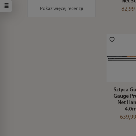
Net 5
82,99 
Pokaż więcej recenzji
Sztyca Gu
Gauge Pr
Net Ha
4.0
639,99