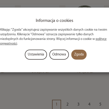
Informacja o cookies
Klikając “Zgoda” akceptujesz zapisywanie wszystkich danych cookie na twoim
urządzeniu. Kliknięcie “Odmowa” oznacza zapisywanie tylko danych
niezbędnych do funkcjonowania strony. Więcej informacji o cookie w
polityce
prywatności
.
atrix
Sztyca Matrix
Kosz Do
-Power
Ethos XR-Power
Podbieraka
Ustawienia
Odmowa
Zgoda
 Net
Landing Net
Korum Folding
3.5m
Handle 4.5m
Spoon Net - 26"
 zł
598,99 zł
134,99 zł
1
2
3
4
5