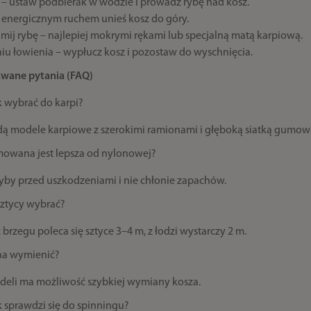
 – ustaw podbierak w wodzie i prowadź rybę nad kosz.
 energicznym ruchem unieś kosz do góry.
mij rybę – najlepiej mokrymi rękami lub specjalną matą karpiową.
iu łowienia – wypłucz kosz i pozostaw do wyschnięcia.
awane pytania (FAQ)
k wybrać do karpi?
dą modele karpiowe z szerokimi ramionami i głęboką siatką gumow
umowana jest lepsza od nylonowej?
ryby przed uszkodzeniami i nie chłonie zapachów.
sztycy wybrać?
 brzegu poleca się sztyce 3–4 m, z łodzi wystarczy 2 m.
na wymienić?
odeli ma możliwość szybkiej wymiany kosza.
k sprawdzi się do spinningu?