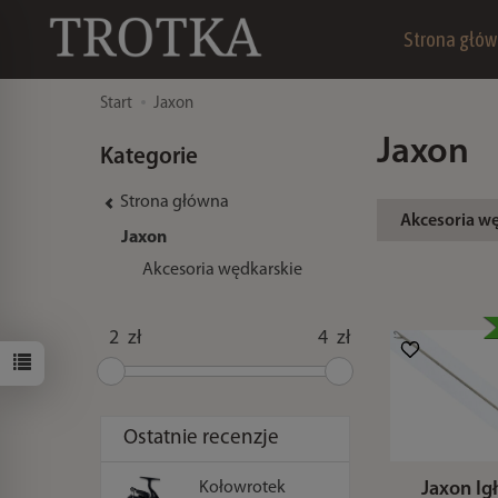
Strona głó
Start
Jaxon
Jaxon
Kategorie
Strona główna
Akcesoria w
Jaxon
Akcesoria wędkarskie
zł
zł
Ostatnie recenzje
Jaxon Ig
Kołowrotek