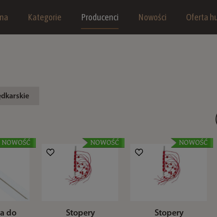
wna
Kategorie
Producenci
Nowości
Oferta hu
ędkarskie
ła do
Stopery
Stopery