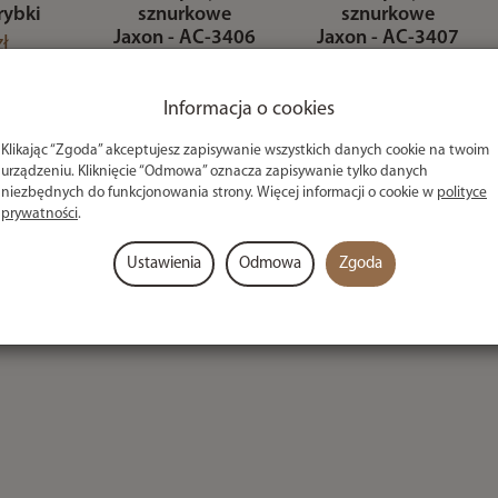
rybki
sznurkowe
sznurkowe
Jaxon - AC-3406
Jaxon - AC-3407
zł
2,50 zł
2,50 zł
Informacja o cookies
sza działająca na polskim rynku firma wędkarska istniejąca od 1985 r
Klikając “Zgoda” akceptujesz zapisywanie wszystkich danych cookie na twoim
i w Europie Centralnej. Sprzęt wędkarski Jaxona cieszy się dobra o
urządzeniu. Kliknięcie “Odmowa” oznacza zapisywanie tylko danych
lientom szeroką ofertę sprzętu obejmującą wędziska, kołowrotki, plec
niezbędnych do funkcjonowania strony. Więcej informacji o cookie w
polityce
 tysiące innych akcesoriów wędkarskich.
prywatności
.
lowa jest skierowana do wędkarzy w myśl podstawowej zasady –
bez
Ustawienia
Odmowa
Zgoda