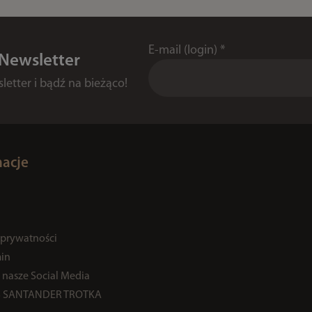
E-mail (login)
*
 Newsletter
etter i bądź na bieżąco!
macje
 prywatności
in
 nasze Social Media
% SANTANDER TROTKA