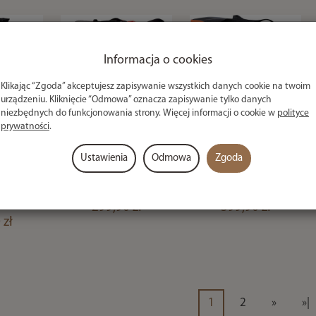
Informacja o cookies
Klikając “Zgoda” akceptujesz zapisywanie wszystkich danych cookie na twoim
urządzeniu. Kliknięcie “Odmowa” oznacza zapisywanie tylko danych
niezbędnych do funkcjonowania strony. Więcej informacji o cookie w
polityce
prywatności
.
ytro
Torba Na Siatki
Torba Na Siatki
Space
Nytro Starkx Eva
Nytro Starkx Eva
Ustawienia
Odmowa
Zgoda
or
Waterproof
Waterproof
cial
Netbag
Keepnet Bag XL
500
299,90 zł
399,90 zł
 zł
1
2
»
»|