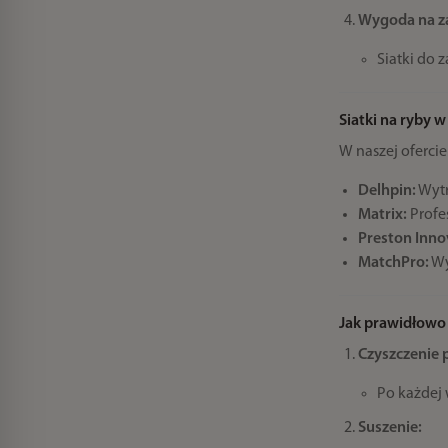
Wygoda na z
Siatki do
Siatki na ryby w
W naszej oferci
Delhpin:
Wytr
Matrix:
Profe
Preston Inno
MatchPro:
Wy
Jak prawidłowo 
Czyszczenie 
Po każdej 
Suszenie: