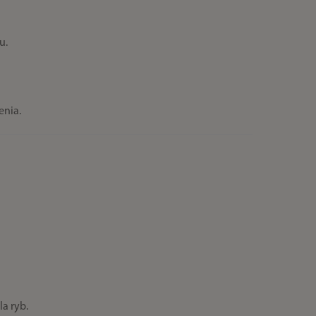
u.
enia.
a ryb.