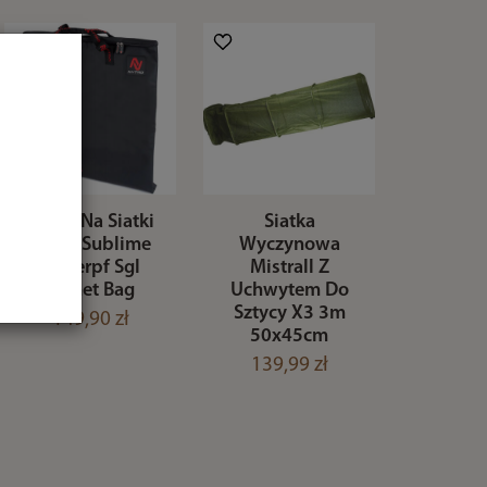
Torba Na Siatki
Siatka
Nytro Sublime
Wyczynowa
Waterpf Sgl
Mistrall Z
Kpnet Bag
Uchwytem Do
Sztycy X3 3m
149,90 zł
50x45cm
139,99 zł