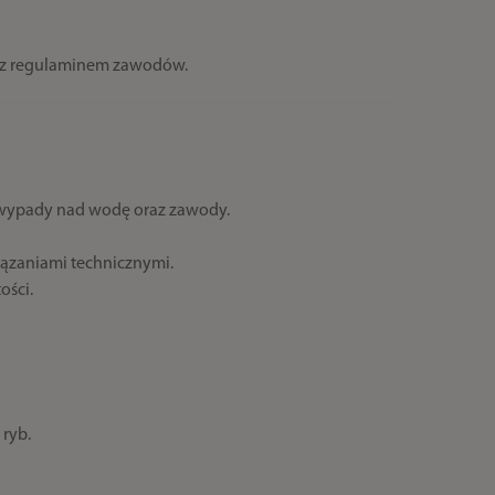
e z regulaminem zawodów.
e wypady nad wodę oraz zawody.
ązaniami technicznymi.
ości.
 ryb.