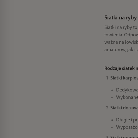
Siatki na ryb
Siatki na ryby 
łowienia. Odpow
ważne na łowiska
amatorów, jak i 
Rodzaje siatek 
Siatki karpio
Dedykowan
Wykonane z
Siatki do za
Długie i p
Wyposażon