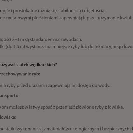
ągłe i prostokątne różnią się stabilnością i objętością.
e z metalowymi pierścieniami zapewniają lepsze utrzymanie kształt
ługości 2–3 m są standardem na zawodach.
atki (do 1,5 m) wystarczą na mniejsze ryby lub do rekreacyjnego łowi
 używać siatek wędkarskich?
przechowywanie ryb:
onią ryby przed urazami i zapewniają im dostęp do wody.
ransportu:
tkom możesz w łatwy sposób przenieść złowione ryby z łowiska.
dowiska:
 siatki wykonane są z materiałów ekologicznych i bezpiecznych dl