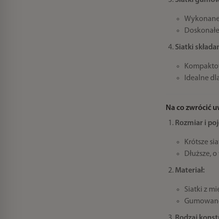
Siatki gumo
Wykonane 
Doskonałe
Siatki składa
Kompaktow
Idealne dl
Na co zwrócić u
Rozmiar i po
Krótsze si
Dłuższe, o
Materiał:
Siatki z m
Gumowane s
Rodzaj konstr