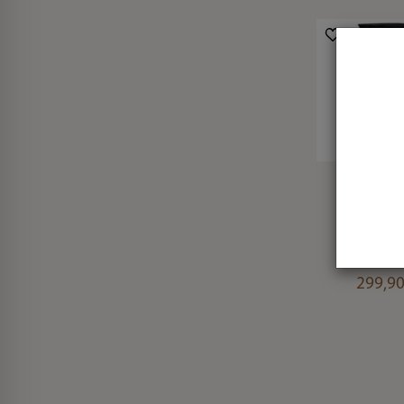
Siatka N
Keepnet 
Creat
Commer
Carp 2
299,90