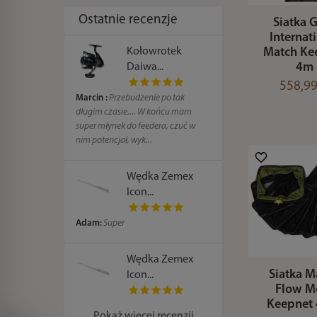
Ostatnie recenzje
Siatka 
Internat
Match Ke
Kołowrotek
4m
Daiwa...
558,99
Marcin :
Przebudzenie po tak
długim czasie.... W końcu mam
super młynek do feedera, czuć w
nim potencjał, wyk...
Wędka Zemex
Icon...
Adam:
Super
Wędka Zemex
Siatka M
Icon...
Flow M
Keepnet
Pokaż więcej recenzji