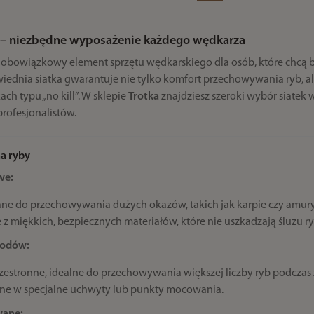
y – niezbędne wyposażenie każdego wędkarza
to obowiązkowy element sprzętu wędkarskiego dla osób, które chc
iednia siatka gwarantuje nie tylko komfort przechowywania ryb, ale
ch typu „no kill”. W sklepie
Trotka
znajdziesz szeroki wybór siatek
profesjonalistów.
na ryby
we:
e do przechowywania dużych okazów, takich jak karpie czy amury
 miękkich, bezpiecznych materiałów, które nie uszkadzają śluzu ry
wodów:
rzestronne, idealne do przechowywania większej liczby ryb podcz
e w specjalne uchwyty lub punkty mocowania.