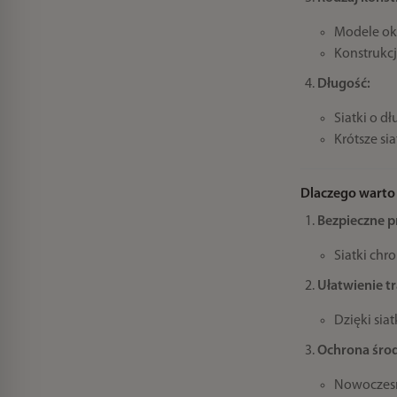
Modele okr
Konstrukcj
Długość:
Siatki o d
Krótsze si
Dlaczego warto
Bezpieczne 
Siatki chr
Ułatwienie t
Dzięki sia
Ochrona śro
Nowoczesne