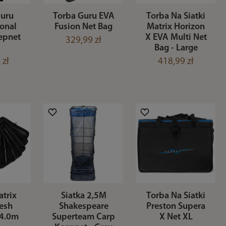
Guru
Torba Guru EVA
Torba Na Siatki
ional
Fusion Net Bag
Matrix Horizon
epnet
X EVA Multi Net
329,99 zł
Bag - Large
 zł
418,99 zł
atrix
Siatka 2,5M
Torba Na Siatki
esh
Shakespeare
Preston Supera
 4.0m
Superteam Carp
X Net XL