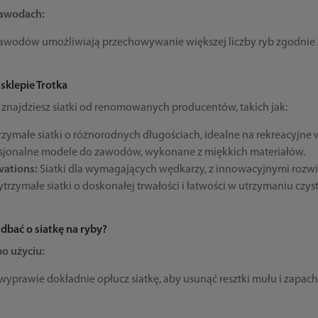
awodach:
 zawodów umożliwiają przechowywanie większej liczby ryb zgodni
 sklepie Trotka
e znajdziesz siatki od renomowanych producentów, takich jak:
zymałe siatki o różnorodnych długościach, idealne na rekreacyjn
sjonalne modele do zawodów, wykonane z miękkich materiałów.
vations:
Siatki dla wymagających wędkarzy, z innowacyjnymi rozwi
trzymałe siatki o doskonałej trwałości i łatwości w utrzymaniu czyst
dbać o siatkę na ryby?
po użyciu:
wyprawie dokładnie opłucz siatkę, aby usunąć resztki mułu i zapach