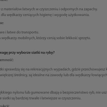
wane:
z materiałów łatwych w czyszczeniu i odpornych na zapachy.
 dla wędkarzy ceniących higienę i wygodę użytkowania.
ne:
e i łatwe do transportu.
a wędkarzy mobilnych, którzy cenią sobie lekkość sprzętu.
wagę przy wyborze siatki na ryby?
jemność:
atki sprawdzą się na rekreacyjnych wypadach, gdzie przechowujesz k
 większej średnicy, są idealne na zawody lub dla wędkarzy łowiących 
iękkiego nylonu lub gumowane dbają o bezpieczeństwo ryb, nie uszk
iatki są bardziej trwałe i łatwiejsze w czyszczeniu.
ukcji: