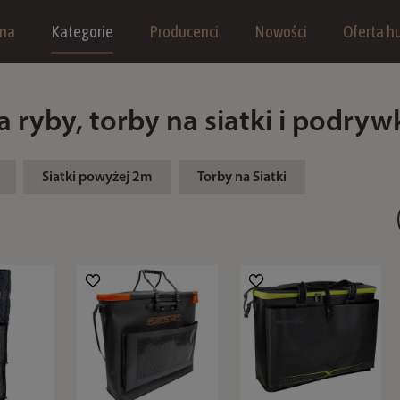
wna
Kategorie
Producenci
Nowości
Oferta hu
na ryby, torby na siatki i podryw
Siatki powyżej 2m
Torby na Siatki