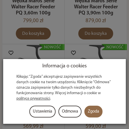
Wędka Maros Serie
Wędka Maros Serie
Walter Racer Feeder
Walter Racer Feeder
PQ 3,60m 100g
PQ 3,90m 100g
799,00 zł
879,00 zł
Do koszyka
Do koszyka
Informacja o cookies
Klikając “Zgoda” akceptujesz zapisywanie wszystkich
danych cookie na twoim urządzeniu. Kliknięcie “Odmowa”
oznacza zapisywanie tylko danych niezbędnych do
funkcjonowania strony. Więcej informacji o cookie w
polityce prywatności
.
Kołowrotek Maros
Kołowrotek Maros
Ustawienia
Odmowa
Zgoda
Serie Walter Racer
Serie Walter Racer
4500
6500
569,99 zł
599,00 zł