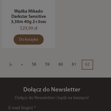
Wędka Mikado
Darkstar Sensitive
3,30m 40g 2+3sec
529,99 zł
Do koszyka
|«
«
58
59
60
61
62
Dołącz do Newsletter
Dołącz do Newsletter i bądź na bieżąco!
E-mail (login)
*