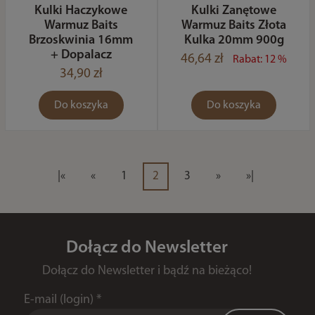
Kulki Haczykowe
Kulki Zanętowe
Warmuz Baits
Warmuz Baits Złota
Brzoskwinia 16mm
Kulka 20mm 900g
+ Dopalacz
46,64 zł
Rabat: 12 %
34,90 zł
Do koszyka
Do koszyka
|«
«
1
2
3
»
»|
Dołącz do Newsletter
Dołącz do Newsletter i bądź na bieżąco!
E-mail (login)
*