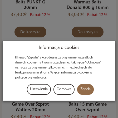
Baits PUNKT G
Warmuz Baits
20mm
Donald 900 g 16mm
37,40 zł
43,03 zł
Rabat: 12 %
Rabat: 12 %
Do koszyka
Do koszyka
Informacja o cookies
Klikając “Zgoda” akceptujesz zapisywanie wszystkich
danych cookie na twoim urządzeniu. Kliknięcie “Odmowa”
oznacza zapisywanie tylko danych niezbędnych do
funkcjonowania strony. Więcej informacji o cookie w
polityce prywatności
.
Ustawienia
Odmowa
Zgoda
Kulki Warmuz Baits
Wafters Warmuz
Game Over Szprot
Baits 15 mm Game
Wafters 20mm
Over Szprot
37,40 zł
37,40 zł
Rabat: 12 %
Rabat: 12 %