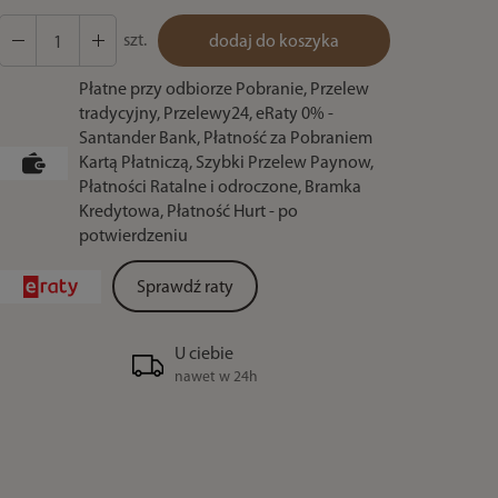
szt.
dodaj do koszyka
Płatne przy odbiorze Pobranie, Przelew
tradycyjny, Przelewy24, eRaty 0% -
Santander Bank, Płatność za Pobraniem
Kartą Płatniczą, Szybki Przelew Paynow,
Płatności Ratalne i odroczone, Bramka
Kredytowa, Płatność Hurt - po
potwierdzeniu
Sprawdź raty
U ciebie
nawet w 24h