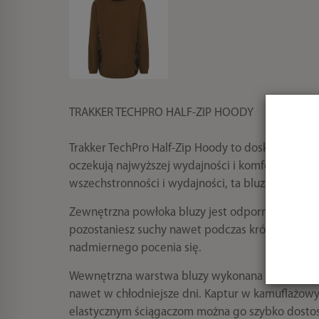
W ostatnich 7 dniach produktem interesują się
4
osoby.
TRAKKER TECHPRO HALF-ZIP HOODY
Trakker TechPro Half-Zip Hoody to doskonała bluz
oczekują najwyższej wydajności i komfortu podc
wszechstronności i wydajności, ta bluza sprawdz
Zewnętrzna powłoka bluzy jest odporna na zachla
pozostaniesz suchy nawet podczas krótkotrwałyc
nadmiernego pocenia się.
Wewnętrzna warstwa bluzy wykonana jest z izolo
nawet w chłodniejsze dni. Kaptur w kamuflażow
elastycznym ściągaczom można go szybko dosto