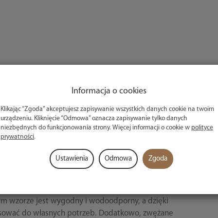
Informacja o cookies
a, zaprojektowana specjalnie dla wędkarzy, którzy
Klikając “Zgoda” akceptujesz zapisywanie wszystkich danych cookie na twoim
zas czasu spędzanego nad wodą. Dzięki swojej
urządzeniu. Kliknięcie “Odmowa” oznacza zapisywanie tylko danych
i się w różnorodnych warunkach.
niezbędnych do funkcjonowania strony. Więcej informacji o cookie w
polityce
prywatności
.
pania i jednocześnie oddychająca, co gwarantuje, że
h opadów deszczu, a jednocześnie unikniesz uczucia
Ustawienia
Odmowa
Zgoda
wanego polaru typu waffle, który zapewnia ciepło
ym wzorze jest wygodny i wodoodporny, a dzięki
sować do własnych potrzeb. Dodatkowo, zwężane