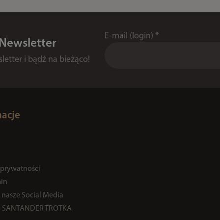
E-mail (login)
*
 Newsletter
etter i bądź na bieżąco!
macje
 prywatności
in
 nasze Social Media
% SANTANDER TROTKA