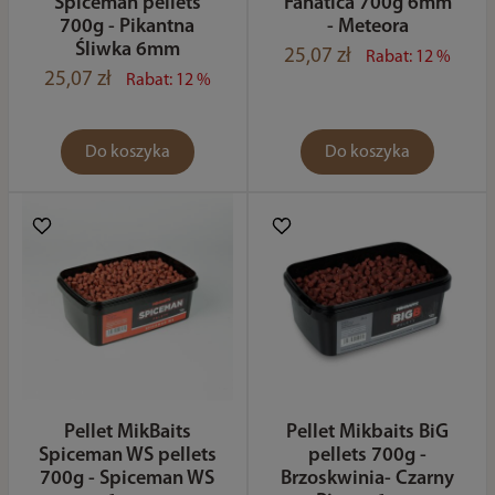
Spiceman pellets
Fanatica 700g 6mm
700g - Pikantna
- Meteora
Śliwka 6mm
25,07 zł
Rabat: 12 %
25,07 zł
Rabat: 12 %
Do koszyka
Do koszyka
Pellet MikBaits
Pellet Mikbaits BiG
Spiceman WS pellets
pellets 700g -
700g - Spiceman WS
Brzoskwinia- Czarny