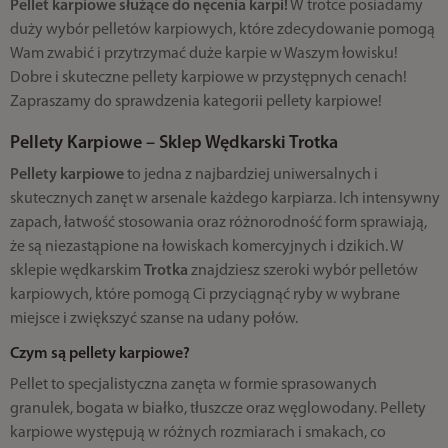
Pellet karpiowe służące do nęcenia karpi!
W trotce posiadamy
duży wybór pelletów karpiowych, które zdecydowanie pomogą
Wam zwabić i przytrzymać duże karpie w Waszym łowisku!
Dobre i skuteczne pellety karpiowe w przystępnych cenach!
Zapraszamy do sprawdzenia kategorii pellety karpiowe!
Pellety Karpiowe – Sklep Wędkarski Trotka
Pellety karpiowe
to jedna z najbardziej uniwersalnych i
skutecznych zanęt w arsenale każdego karpiarza. Ich intensywny
zapach, łatwość stosowania oraz różnorodność form sprawiają,
że są niezastąpione na łowiskach komercyjnych i dzikich. W
sklepie wędkarskim
Trotka
znajdziesz szeroki wybór pelletów
karpiowych, które pomogą Ci przyciągnąć ryby w wybrane
miejsce i zwiększyć szanse na udany połów.
Czym są pellety karpiowe?
Pellet to specjalistyczna zanęta w formie sprasowanych
granulek, bogata w białko, tłuszcze oraz węglowodany. Pellety
karpiowe występują w różnych rozmiarach i smakach, co