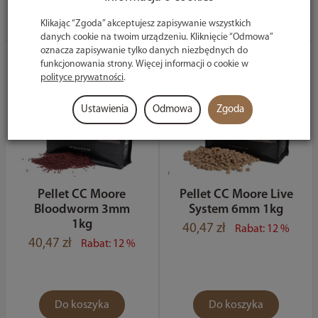
Do koszyka
Do koszyka
Klikając “Zgoda” akceptujesz zapisywanie wszystkich
danych cookie na twoim urządzeniu. Kliknięcie “Odmowa”
oznacza zapisywanie tylko danych niezbędnych do
funkcjonowania strony. Więcej informacji o cookie w
polityce prywatności
.
Ustawienia
Odmowa
Zgoda
Pellet CC Moore
Pellet CC Moore Live
Bloodworm 3mm
System 6mm 1kg
1kg
40,47 zł
Rabat: 12 %
40,47 zł
Rabat: 12 %
Do koszyka
Do koszyka