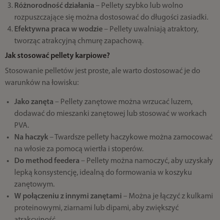
Różnorodność działania
– Pellety szybko lub wolno
rozpuszczające się można dostosować do długości zasiadki.
Efektywna praca w wodzie
– Pellety uwalniają atraktory,
tworząc atrakcyjną chmurę zapachową.
Jak stosować pellety karpiowe?
Stosowanie pelletów jest proste, ale warto dostosować je do
warunków na łowisku:
Jako zanęta
– Pellety zanętowe można wrzucać luzem,
dodawać do mieszanki zanętowej lub stosować w workach
PVA.
Na haczyk
– Twardsze pellety haczykowe można zamocować
na włosie za pomocą wiertła i stoperów.
Do method feedera
– Pellety można namoczyć, aby uzyskały
lepką konsystencję, idealną do formowania w koszyku
zanętowym.
W połączeniu z innymi zanętami
– Można je łączyć z kulkami
proteinowymi, ziarnami lub dipami, aby zwiększyć