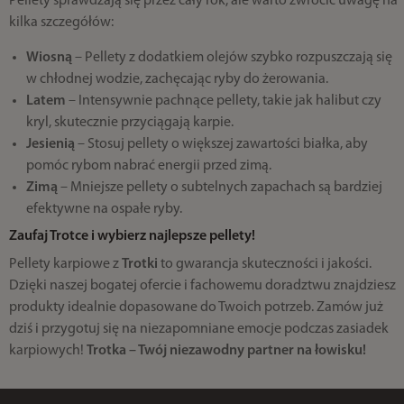
Pellety sprawdzają się przez cały rok, ale warto zwrócić uwagę na
kilka szczegółów:
Wiosną
– Pellety z dodatkiem olejów szybko rozpuszczają się
w chłodnej wodzie, zachęcając ryby do żerowania.
Latem
– Intensywnie pachnące pellety, takie jak halibut czy
kryl, skutecznie przyciągają karpie.
Jesienią
– Stosuj pellety o większej zawartości białka, aby
pomóc rybom nabrać energii przed zimą.
Zimą
– Mniejsze pellety o subtelnych zapachach są bardziej
efektywne na ospałe ryby.
Zaufaj Trotce i wybierz najlepsze pellety!
Pellety karpiowe z
Trotki
to gwarancja skuteczności i jakości.
Dzięki naszej bogatej ofercie i fachowemu doradztwu znajdziesz
produkty idealnie dopasowane do Twoich potrzeb. Zamów już
dziś i przygotuj się na niezapomniane emocje podczas zasiadek
karpiowych!
Trotka – Twój niezawodny partner na łowisku!