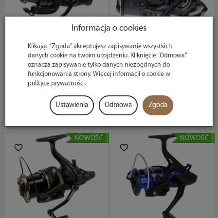
Informacja o cookies
Klikając “Zgoda” akceptujesz zapisywanie wszystkich
Kołowrotek Flagman
Kołowrotek Daiwa
danych cookie na twoim urządzeniu. Kliknięcie “Odmowa”
Armadale Basic
24 Vertice 5000C
oznacza zapisywanie tylko danych niezbędnych do
Feeder F1 Special
455,39 zł
Rabat: 1 %
funkcjonowania strony. Więcej informacji o cookie w
4500 FS
polityce prywatności
.
349,99 zł
Ustawienia
Odmowa
Zgoda
Do koszyka
Do koszyka