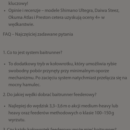
kluczowy!
Opinie i recenzje – modele Shimano Ultegra, Daiwa Steez,
Okuma Atlas i Preston cetera uzyskują oceny 4+ w
wędkarstwie.
FAQ – Najczęściej zadawane pytania
1. Co to jest system baitrunner?
To dodatkowy tryb w kołowrotku, który umożliwia rybie
swobodny pobór przynęty przy minimalnym oporze
mechanizmu. Po zacięciu system natychmiast przełącza się na
mocny hamulec.
2. Do jakiej wędki dobrać baitrunner feederowy?
Najlepiej do wędzisk 3,3–3,6 m o akcji medium-heavy lub
heavy oraz feederów methodowych o klasie 100–150 g
wyrzutu.