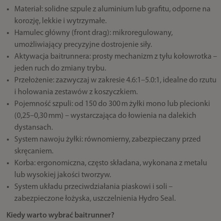
Materiał: solidne szpule z aluminium lub grafitu, odporne na
korozję, lekkie i wytrzymałe.
Hamulec główny (front drag): mikroregulowany,
umożliwiający precyzyjne dostrojenie siły.
Aktywacja baitrunnera: prosty mechanizm z tyłu kołowrotka –
jeden ruch do zmiany trybu.
Przełożenie: zazwyczaj w zakresie 4.6:1–5.0:1, idealne do rzutu
i holowania zestawów z koszyczkiem.
Pojemność szpuli: od 150 do 300 m żyłki mono lub plecionki
(0,25–0,30 mm) – wystarczająca do łowienia na dalekich
dystansach.
System nawoju żyłki: równomierny, zabezpieczany przed
skręcaniem.
Korba: ergonomiczna, często składana, wykonana z metalu
lub wysokiej jakości tworzyw.
System układu przeciwdziałania piaskowi i soli –
zabezpieczone łożyska, uszczelnienia Hydro Seal.
Kiedy warto wybrać baitrunner?