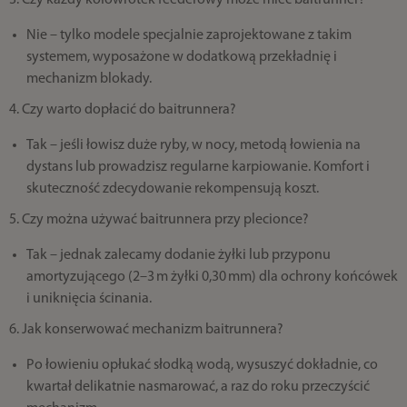
3. Czy każdy kołowrotek feederowy może mieć baitrunner?
Nie – tylko modele specjalnie zaprojektowane z takim
systemem, wyposażone w dodatkową przekładnię i
mechanizm blokady.
4. Czy warto dopłacić do baitrunnera?
Tak – jeśli łowisz duże ryby, w nocy, metodą łowienia na
dystans lub prowadzisz regularne karpiowanie. Komfort i
skuteczność zdecydowanie rekompensują koszt.
5. Czy można używać baitrunnera przy plecionce?
Tak – jednak zalecamy dodanie żyłki lub przyponu
amortyzującego (2–3 m żyłki 0,30 mm) dla ochrony końcówek
i uniknięcia ścinania.
6. Jak konserwować mechanizm baitrunnera?
Po łowieniu opłukać słodką wodą, wysuszyć dokładnie, co
kwartał delikatnie nasmarować, a raz do roku przeczyścić