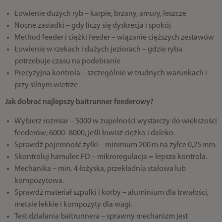
Łowienie dużych ryb – karpie, brzany, amury, leszcze
Nocne zasiadki – gdy liczy się dyskrecja i spokój
Method feeder i ciężki feeder – wiązanie cięższych zestawów
Łowienie w rzekach i dużych jeziorach – gdzie ryba
potrzebuje czasu na podebranie
Precyzyjna kontrola – szczególnie w trudnych warunkach i
przy silnym wietrze
Jak dobrać najlepszy baitrunner feederowy?
Wybierz rozmiar – 5000 w zupełności wystarczy do większości
feederów; 6000–8000, jeśli łowisz ciężko i daleko.
Sprawdź pojemność żyłki – minimum 200 m na żyłce 0,25 mm.
Skontroluj hamulec FD – mikroregulacja = lepsza kontrola.
Mechanika – min. 4 łożyska, przekładnia stalowa lub
kompozytowa.
Sprawdź materiał szpulki i korby – aluminium dla trwałości,
metale lekkie i kompozyty dla wagi.
Test działania baitrunnera – sprawny mechanizm jest