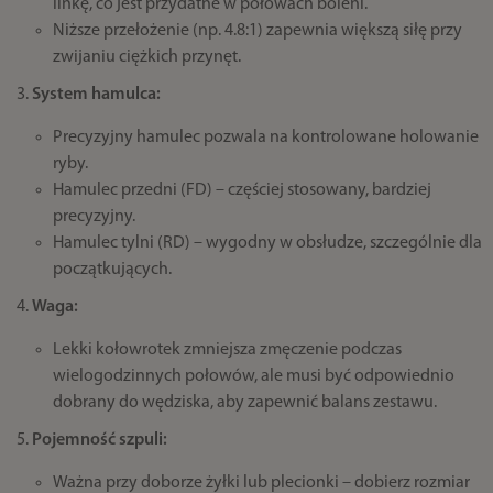
linkę, co jest przydatne w połowach boleni.
Niższe przełożenie (np. 4.8:1) zapewnia większą siłę przy
zwijaniu ciężkich przynęt.
System hamulca:
Precyzyjny hamulec pozwala na kontrolowane holowanie
ryby.
Hamulec przedni (FD) – częściej stosowany, bardziej
precyzyjny.
Hamulec tylni (RD) – wygodny w obsłudze, szczególnie dla
początkujących.
Waga:
Lekki kołowrotek zmniejsza zmęczenie podczas
wielogodzinnych połowów, ale musi być odpowiednio
dobrany do wędziska, aby zapewnić balans zestawu.
Pojemność szpuli:
Ważna przy doborze żyłki lub plecionki – dobierz rozmiar