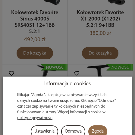
Kołowrotek Favorite
Kołowrotek Favorite
Sirius 4000S
X1 2000 (X1202)
SRS40S1 12+1BB
5.2:1 9+1BB
5.2:1
380,00 zł
492,00 zł
Do koszyka
Do koszyka
Informacja o cookies
Klikając “Zgoda” akceptujesz zapisywanie wszystkich
danych cookie na twoim urządzeniu. Kliknięcie “Odmowa”
oznacza zapisywanie tylko danych niezbędnych do
funkcjonowania strony. Więcej informacji o cookie w
polityce prywatności
.
Kołowrotek Favorite
Kołowrotek Favorite
Ustawienia
Odmowa
Zgoda