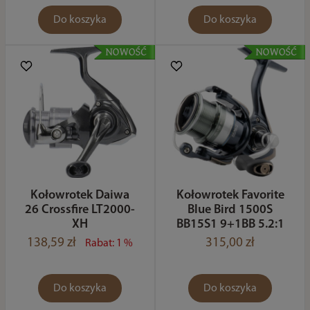
Do koszyka
Do koszyka
Kołowrotek Daiwa
Kołowrotek Favorite
26 Crossfire LT2000-
Blue Bird 1500S
XH
BB15S1 9+1BB 5.2:1
138,59 zł
315,00 zł
Rabat: 1 %
Do koszyka
Do koszyka