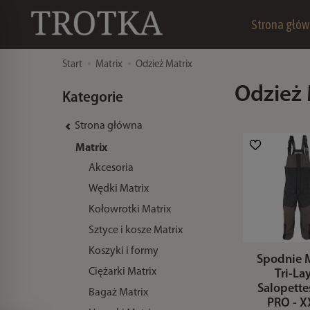
Strona głó
Start
Matrix
Odzież Matrix
Odzież 
Kategorie
Strona główna
Matrix
Akcesoria
Wędki Matrix
Kołowrotki Matrix
Sztyce i kosze Matrix
Koszyki i formy
Spodnie M
Ciężarki Matrix
Tri-La
Salopette
Bagaż Matrix
PRO - 