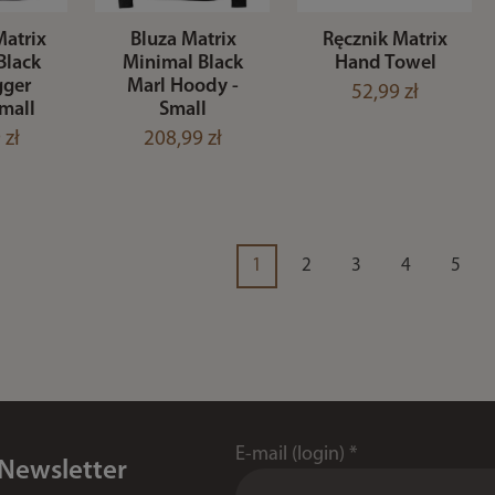
atrix
Bluza Matrix
Ręcznik Matrix
Black
Minimal Black
Hand Towel
gger
Marl Hoody -
52,99 zł
Small
Small
 zł
208,99 zł
1
2
3
4
5
E-mail (login)
*
 Newsletter