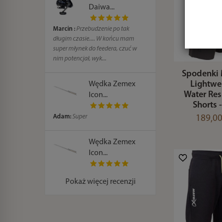
Daiwa...
Marcin :
Przebudzenie po tak
długim czasie.... W końcu mam
super młynek do feedera, czuć w
nim potencjał, wyk...
Spodenki 
Lightwe
Wędka Zemex
Water Res
Icon...
Shorts 
Adam:
Super
189,00
Wędka Zemex
Icon...
Pokaż więcej recenzji