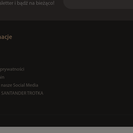
etter i bądź na bieżąco!
macje
 prywatności
in
 nasze Social Media
% SANTANDER TROTKA