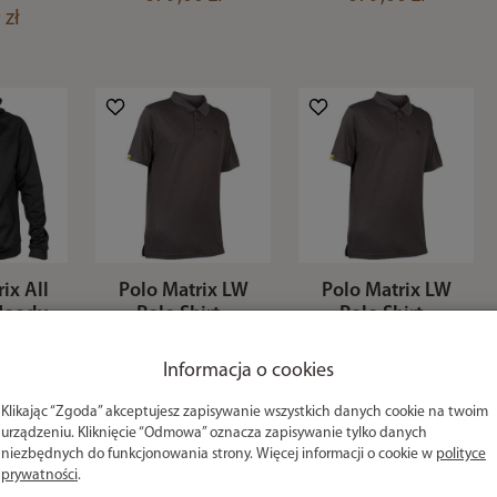
 zł
ix All
Polo Matrix LW
Polo Matrix LW
Hoody
Polo Shirt -
Polo Shirt -
ll
XXXL
Small
 zł
104,99 zł
104,99 zł
Informacja o cookies
Klikając “Zgoda” akceptujesz zapisywanie wszystkich danych cookie na twoim
urządzeniu. Kliknięcie “Odmowa” oznacza zapisywanie tylko danych
niezbędnych do funkcjonowania strony. Więcej informacji o cookie w
polityce
prywatności
.