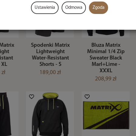
Ustawienia
Odmowa
Zgoda
Matrix
Spodenki Matrix
Bluza Matrix
ight
Lightweight
Minimal 1/4 Zip
istant
Water-Resistant
Sweater Black
- XL
Shorts - S
Marl+Lime -
XXXL
 zł
189,00 zł
208,99 zł