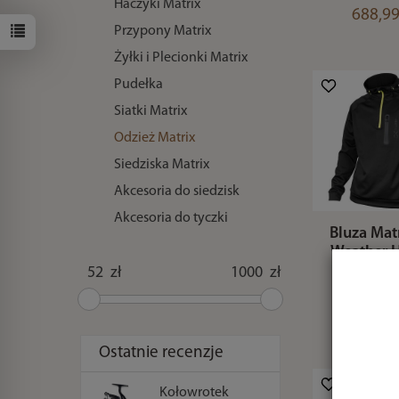
Haczyki Matrix
688,99
Przypony Matrix
Żyłki i Plecionki Matrix
Pudełka
Siatki Matrix
Odzież Matrix
Siedziska Matrix
Akcesoria do siedzisk
Akcesoria do tyczki
Bluza Matr
Weather 
- Sma
zł
zł
314,99
Ostatnie recenzje
Kołowrotek