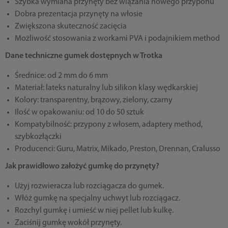
Szybka wymiana przynęty bez wiązania nowego przyponu
Dobra prezentacja przynęty na włosie
Zwiększona skuteczność zacięcia
Możliwość stosowania z workami PVA i podajnikiem method
Dane techniczne gumek dostępnych w Trotka
Średnice: od 2 mm do 6 mm
Materiał: lateks naturalny lub silikon klasy wędkarskiej
Kolory: transparentny, brązowy, zielony, czarny
Ilość w opakowaniu: od 10 do 50 sztuk
Kompatybilność: przypony z włosem, adaptery method,
szybkozłączki
Producenci: Guru, Matrix, Mikado, Preston, Drennan, Cralusso
Jak prawidłowo założyć gumkę do przynęty?
Użyj rozwieracza lub rozciągacza do gumek.
Włóż gumkę na specjalny uchwyt lub rozciągacz.
Rozchyl gumkę i umieść w niej pellet lub kulkę.
Zaciśnij gumkę wokół przynęty.