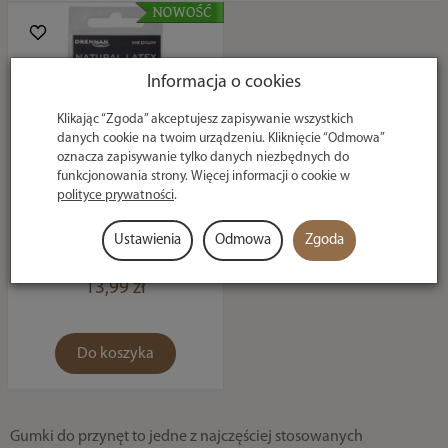
Informacja o cookies
Klikając “Zgoda” akceptujesz zapisywanie wszystkich
danych cookie na twoim urządzeniu. Kliknięcie “Odmowa”
oznacza zapisywanie tylko danych niezbędnych do
funkcjonowania strony. Więcej informacji o cookie w
polityce prywatności
.
Gumki Lateksowe
Do Pelletu Drennan -
Ustawienia
Odmowa
Zgoda
Medium
13,99 zł
Do koszyka
Gumki do przynęt to jedne z najczęściej stosowanych