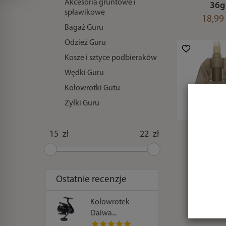
Akcesoria gruntowe i
36g
spławikowe
18,99 
Bagaż Guru
Odzież Guru
Kosze i sztyce podbieraków
Wędki Guru
Kołowrotki Gutu
Żyłki Guru
Podajnik
zł
zł
Mini Me
Feeder
16,49 
Ostatnie recenzje
Kołowrotek
Daiwa...