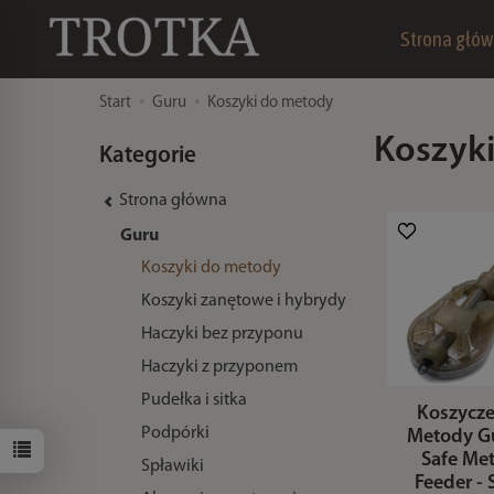
Strona głó
Start
Guru
Koszyki do metody
Koszyk
Kategorie
Strona główna
Guru
Koszyki do metody
Koszyki zanętowe i hybrydy
Haczyki bez przyponu
Haczyki z przyponem
Pudełka i sitka
Koszycz
Podpórki
Metody G
Safe Me
Spławiki
Feeder - 