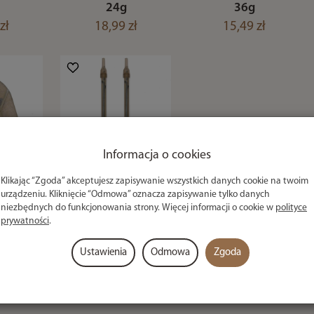
24g
36g
zł
18,99 zł
15,49 zł
Informacja o cookies
Klikając “Zgoda” akceptujesz zapisywanie wszystkich danych cookie na twoim
 Guru
Trzonki Guru X-
urządzeniu. Kliknięcie “Odmowa” oznacza zapisywanie tylko danych
thod
Safe Spare
niezbędnych do funkcjonowania strony. Więcej informacji o cookie w
polityce
 20g
Elastics - Large
prywatności
.
zł
21,49 zł
Ustawienia
Odmowa
Zgoda