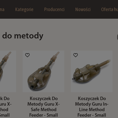
wna
Kategorie
Producenci
Nowości
Oferta hu
i do metody
ek Do
Koszyczek Do
Koszyczek Do
uru X-
Metody Guru X-
Metody Guru In-
thod
Safe Method
Line Method
Small
Feeder - Small
Feeder - Small