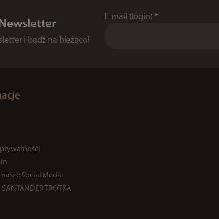
E-mail (login)
*
 Newsletter
etter i bądź na bieżąco!
macje
 prywatności
in
 nasze Social Media
% SANTANDER TROTKA