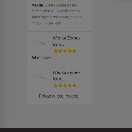
Marcin :
Przebudzenie po tak
długim czasie.... W końcu mam
super młynek do feedera, czuć w
nim potencjał, wyk...
Wędka Zemex
Icon...
Adam:
Super
Wędka Zemex
Icon...
Pokaż więcej recenzji