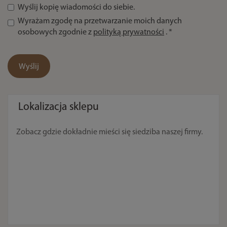
Wyślij kopię wiadomości do siebie.
Wyrażam zgodę na przetwarzanie moich danych
osobowych zgodnie z
polityką prywatności
.
*
Ten
formularz
Wyślij
jest
chroniony
przez
Google
Lokalizacja sklepu
reCAPTCHA
v3.
Zobacz gdzie dokładnie mieści się siedziba naszej firmy.
Obowiązują
zasady
prywatności
i
warunki
korzystania
Google.