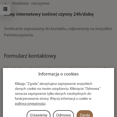
Niedziela - nieczynne
Sklep internetowy (online) czynny 24h/dobę
Serdecznie zapraszamy do kontaktu, odpowiemy na wszystkie
Państwa pytania.
Formularz kontaktowy
Wypełnij formularz kontaktowy a my skontaktujemy się z Tobą
Informacja o cookies
najszybciej jak to możliwe.
Klikając “Zgoda” akceptujesz zapisywanie wszystkich
Adres e-mail
*
danych cookie na twoim urządzeniu. Kliknięcie “Odmowa”
oznacza zapisywanie tylko danych niezbędnych do
funkcjonowania strony. Więcej informacji o cookie w
polityce prywatności
.
Telefon
Ustawienia
Odmowa
Zgoda