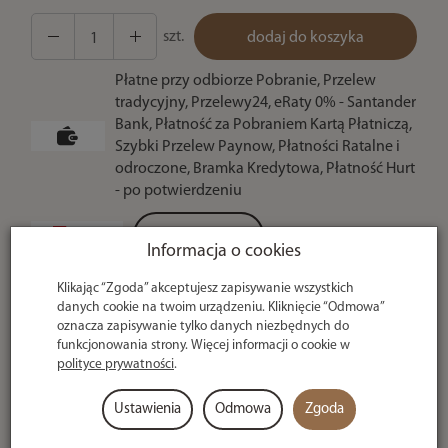
szt.
dodaj do koszyka
Płatne przy odbiorze Pobranie, Przelew
tradycyjny, Przelewy24, eRaty 0% - Santander
Bank, Płatność za Pobraniem Kartą Płatniczą,
Szybki Przelew Paynow, Płatności Ratalne i
odroczone, Bramka Kredytowa, Płatność Hurt
- po potwierdzeniu
Sprawdź raty
Informacja o cookies
Klikając “Zgoda” akceptujesz zapisywanie wszystkich
U ciebie
danych cookie na twoim urządzeniu. Kliknięcie “Odmowa”
nawet w 24h
oznacza zapisywanie tylko danych niezbędnych do
funkcjonowania strony. Więcej informacji o cookie w
polityce prywatności
.
Dmuchana Mata Pływająca Garda Carp Floating Mat XL
130x65x36cm
Ustawienia
Odmowa
Zgoda