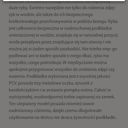
Rozmiar XL z zaworem bezpieczeństwa. Na naprawdę
duże ryby. Świetne narzędzie nie tylko do robienia zdjęć
ryb w wodzie, ale także do ich bezpiecznego
krótkotrwałego przechowywania w pobliżu brzegu. Ryba
jest całkowicie bezpieczna w nadmuchanej podkładce
umieszczonej w wodzie, znajduje się w naturalnej pozycji,
woda przepływa przez znajdujące się tam otwory i nie
można jej w żaden sposób zaszkodzić. Nie trzeba więc go
podlewać ani w żaden sposób o niego dbać, ryba ma
wszystko, czego potrzebuje. W międzyczasie można
spokojnie przygotować wszystko do zrobienia zdjęć czy
ważenia. Podkładka wykonana jest z wysokiej jakości
PCV, posiada trzy metalowe oczka, sznurek z
karabińczykiem i w zestawie pompka nożna. Całość w
wytrzymałej, wodoodpornej torbie zapinanej na zamek.
Ten ulepszony model posiada również zawór
nadmiarowy ciśnienia, dzięki czemu długotrwałe
użytkowanie na słońcu nie skraca żywotności podkładki.