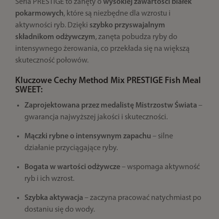
Seria PRESTIGE to zanęty o
wysokiej zawartości białek
pokarmowych
, które są niezbędne dla wzrostu i
aktywności ryb. Dzięki
szybko przyswajalnym
składnikom odżywczym
, zanęta pobudza ryby do
intensywnego żerowania, co przekłada się na większą
skuteczność połowów.
Kluczowe Cechy Method Mix PRESTIGE Fish Meal
SWEET:
Zaprojektowana przez medalistę Mistrzostw Świata
–
gwarancja najwyższej jakości i skuteczności.
Mączki rybne o intensywnym zapachu
– silne
działanie przyciągające ryby.
Bogata w wartości odżywcze
– wspomaga aktywność
ryb i ich wzrost.
Szybka aktywacja
– zaczyna pracować natychmiast po
dostaniu się do wody.