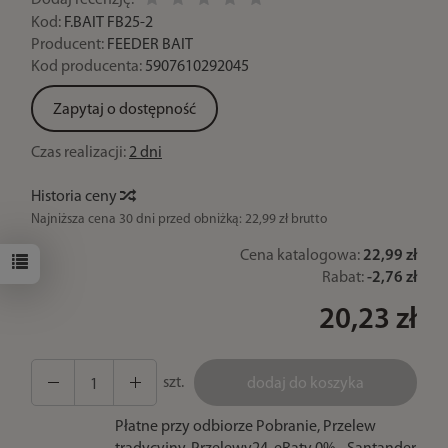
Dodaj recenzję:
Kod:
F.BAIT FB25-2
Producent:
FEEDER BAIT
Kod producenta:
5907610292045
Zapytaj o dostępność
Czas realizacji:
2 dni
Historia ceny
Najniższa cena 30 dni przed obniżką:
22,99 zł brutto
Cena katalogowa:
22,99 zł
Rabat:
-
2,76 zł
20,23 zł
szt.
dodaj do koszyka
Płatne przy odbiorze Pobranie, Przelew