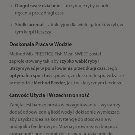
Długotrwałe działanie
– utrzymuje ryby w polu
nęcenia przez długi czas.
Słodki aromat
– atrakcyjny dla wielu gatunków ryb, w
tym karpi i leszczy.
Doskonała Praca w Wodzie
Method Mix PRESTIGE Fish Meal SWEET został
zaprojektowany tak, aby
szybko wabić ryby i
utrzymywać je w polu łowienia przez długi czas
. Jego
optymalna spoistość
sprawia, że doskonale sprawdza się
w metodzie
Method Feeder
, jak i w klasycznym feederze.
Łatwość Użycia i Wszechstronność
Zanęta jest bardzo prosta w przygotowaniu – wystarczy
dodać odpowiednią ilość wody i dokładnie wymieszać,
aby uzyskać idealną konsystencję do stosowania w
podajniku feederowym. Można ją również wzbogacać
aromatami i boosterami, dostosowując działanie do