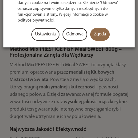
danych cookie na twoim urządzeniu. Kliknięcie “Odmowa”
oznacza zapisywanie tylko danych niezbędnych do
funkcjonowania strony. Więcej informacji o cookie w
polityce prywatności
.
Ustawienia
Odmowa
Zgoda
Method Mix PRESTIGE Fish Meal SWEET 800g –
Profesjonalna Zanęta dla Wędkarzy
Method Mix PRESTIGE Fish Meal SWEET to przynęta klasy
premium, opracowana przez
medalistę Klubowych
Mistrzostw Świata
. Powstała z myślą o wędkarzach,
którzy pragną
maksymalnej skuteczności
i pewności
udanego połowu. Dzięki zaawansowanej formule bogatej
w wartości odżywcze oraz
wysokiej jakości mączki rybne
,
produkt ten gwarantuje intensywne przyciąganie ryb i
długotrwałe utrzymanie ich w polu łowienia.
Najwyższa Jakość i Efektywność