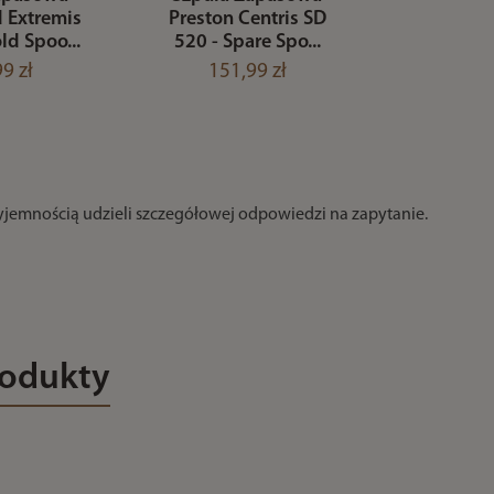
Extremis
Preston Centris SD
d Spoo...
520 - Spare Spo...
9 zł
151,99 zł
zyjemnością udzieli szczegółowej odpowiedzi na zapytanie.
rodukty