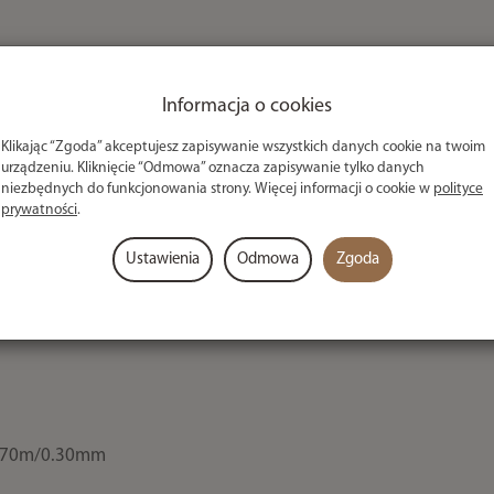
Informacja o cookies
Klikając “Zgoda” akceptujesz zapisywanie wszystkich danych cookie na twoim
urządzeniu. Kliknięcie “Odmowa” oznacza zapisywanie tylko danych
niezbędnych do funkcjonowania strony. Więcej informacji o cookie w
polityce
prywatności
.
ki feederowej w Europie firma MAP wychodzi na przeciw
rotek, który stanie się hitem wśród miłośników tej
Ustawienia
Odmowa
Zgoda
zadbano o każdy szczegół. Obudowa pokryta z magnezem,
mulec.
, 70m/0.30mm