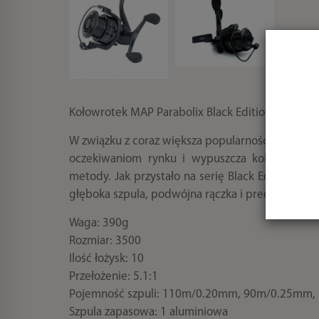
Kołowrotek MAP Parabolix Black Edition 3500X
W związku z coraz większa popularnością techni
oczekiwaniom rynku i wypuszcza kolejny kołow
metody. Jak przystało na serię Black Edition 
głęboka szpula, podwójna rączka i precyzyjny ha
Waga: 390g
Rozmiar: 3500
Ilość łożysk: 10
Przełożenie: 5.1:1
Pojemność szpuli: 110m/0.20mm, 90m/0.25mm
Szpula zapasowa: 1 aluminiowa