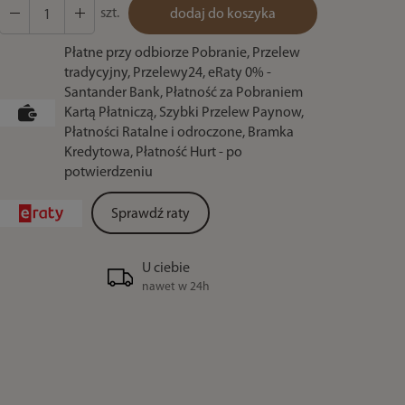
szt.
dodaj do koszyka
Płatne przy odbiorze Pobranie, Przelew
tradycyjny, Przelewy24, eRaty 0% -
Santander Bank, Płatność za Pobraniem
Kartą Płatniczą, Szybki Przelew Paynow,
Płatności Ratalne i odroczone, Bramka
Kredytowa, Płatność Hurt - po
potwierdzeniu
Sprawdź raty
U ciebie
nawet w 24h