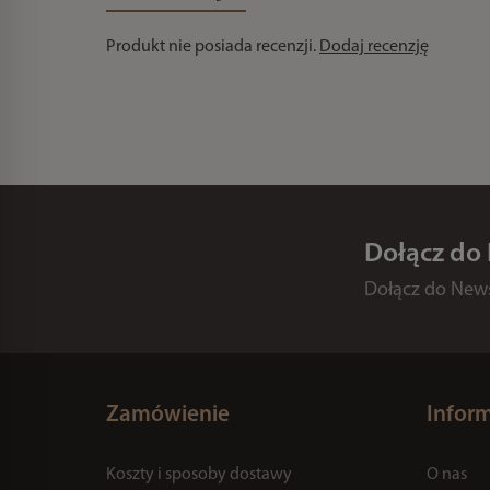
Produkt nie posiada recenzji.
Dodaj recenzję
Dołącz do
Dołącz do Newsl
Zamówienie
Infor
Koszty i sposoby dostawy
O nas