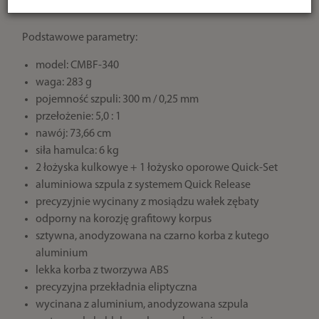
znacząco ułatwia jej schodzenie ze szpuli w czasie rzutu.
Podstawowe parametry:
model: CMBF-340
waga: 283 g
pojemność szpuli: 300 m / 0,25 mm
przełożenie: 5,0 : 1
nawój: 73,66 cm
siła hamulca: 6 kg
2 łożyska kulkowye + 1 łożysko oporowe Quick-Set
aluminiowa szpula z systemem Quick Release
precyzyjnie wycinany z mosiądzu wałek zębaty
odporny na korozję grafitowy korpus
sztywna, anodyzowana na czarno korba z kutego
aluminium
lekka korba z tworzywa ABS
precyzyjna przekładnia eliptyczna
wycinana z aluminium, anodyzowana szpula