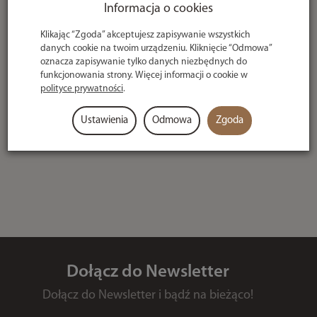
nie istnieje.
Informacja o cookies
Klikając “Zgoda” akceptujesz zapisywanie wszystkich
danych cookie na twoim urządzeniu. Kliknięcie “Odmowa”
Przejdź do strony głównej
oznacza zapisywanie tylko danych niezbędnych do
funkcjonowania strony. Więcej informacji o cookie w
polityce prywatności
.
Ustawienia
Odmowa
Zgoda
Dołącz do Newsletter
Dołącz do Newsletter i bądź na bieżąco!