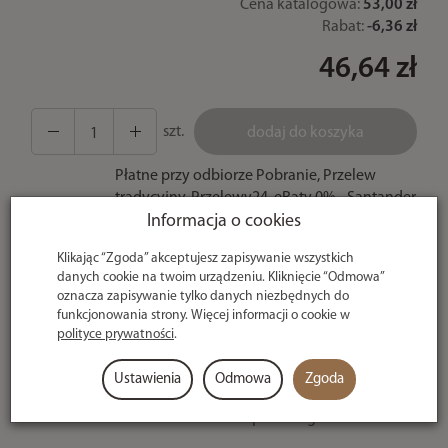
Cena katalogowa:
53,00 zł
Rabat:
-
6,36 zł
46,64 zł
szt.
dodaj do koszyka
Płatne przy odbiorze Pobranie, Przelew
tradycyjny, Przelewy24, eRaty 0% - Santander
Informacja o cookies
Bank, Płatność za Pobraniem Kartą Płatniczą,
Szybki Przelew Paynow, Płatności Ratalne i
Klikając “Zgoda” akceptujesz zapisywanie wszystkich
odroczone, Bramka Kredytowa, Płatność Hurt
danych cookie na twoim urządzeniu. Kliknięcie “Odmowa”
- po potwierdzeniu
oznacza zapisywanie tylko danych niezbędnych do
funkcjonowania strony. Więcej informacji o cookie w
U ciebie
polityce prywatności
.
nawet w 24h
Ustawienia
Odmowa
Zgoda
Kulki Warmuz Baits Game Over Szprot 900g - 20mm