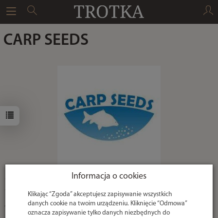
CARP SEEDS
Informacja o cookies
Carp Seeds wychodząc na przeciw oczekiwaniom wielu
wędkarzy, stworzyło mieszanki z ziaren o niedostępnej dotąd
Klikając “Zgoda” akceptujesz zapisywanie wszystkich
jakości i skuteczności.
danych cookie na twoim urządzeniu. Kliknięcie “Odmowa”
oznacza zapisywanie tylko danych niezbędnych do