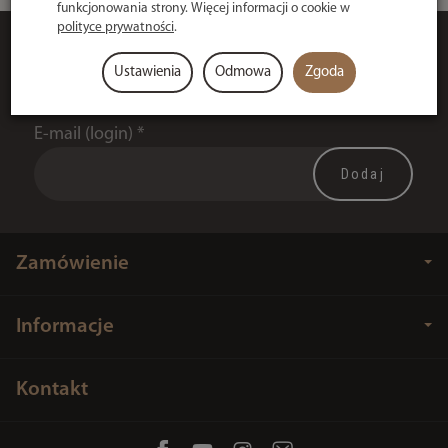
funkcjonowania strony. Więcej informacji o cookie w
polityce prywatności
.
Dołącz do Newsletter
Ustawienia
Odmowa
Zgoda
Dołącz do Newsletter i bądź na bieżąco!
E-mail (login)
*
Zamówienie
Informacje
Kontakt