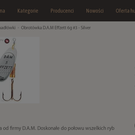
wna
Kategorie
Producenci
Nowości
Oferta hu
hadłówki
Obrotówka D.A.M Effzett 6g #3 - Silver
 od firmy D.A.M. Doskonałe do połowu wszelkich ryb