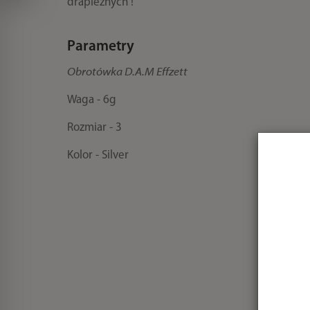
drapieżnych !
Parametry
Obrotówka D.A.M Effzett
Waga - 6g
Rozmiar - 3
Kolor - Silver