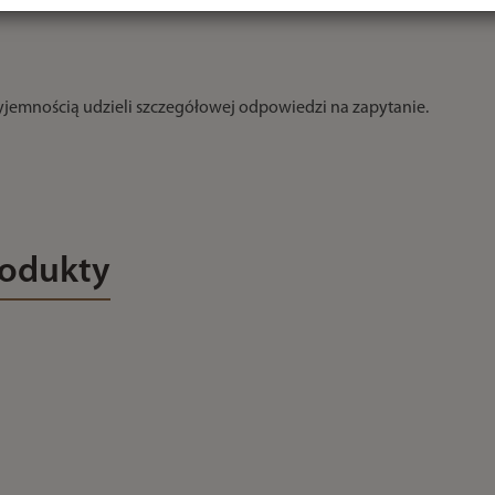
zyjemnością udzieli szczegółowej odpowiedzi na zapytanie.
rodukty