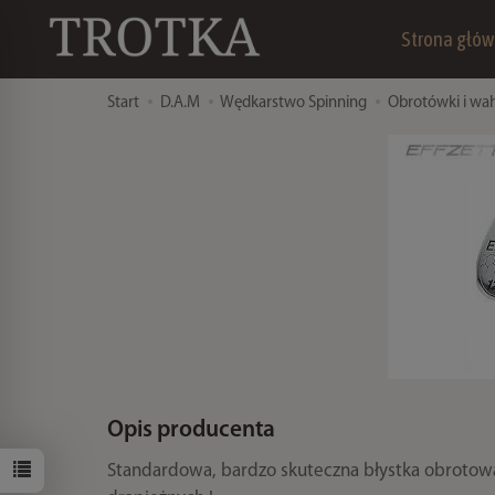
Strona głó
Start
D.A.M
Wędkarstwo Spinning
Obrotówki i wa
Opis producenta
Standardowa, bardzo skuteczna błystka obrotowa