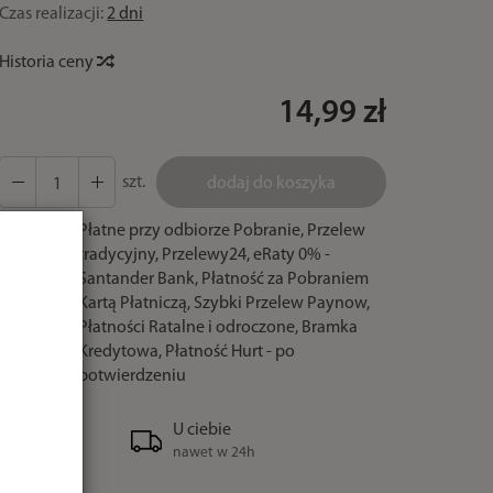
Czas realizacji:
2 dni
Historia ceny
14,99 zł
szt.
dodaj do koszyka
Płatne przy odbiorze Pobranie, Przelew
tradycyjny, Przelewy24, eRaty 0% -
Santander Bank, Płatność za Pobraniem
Kartą Płatniczą, Szybki Przelew Paynow,
Płatności Ratalne i odroczone, Bramka
Kredytowa, Płatność Hurt - po
potwierdzeniu
U ciebie
nawet w 24h