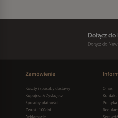
Dołącz do
Dołącz do Newsl
Zamówienie
Infor
Koszty i sposoby dostawy
O nas
Kupujesz & Zyskujesz
Kontakt
Sposoby płatności
Polityka
Zwrot - 100dni
Regulam
Reklamacje
Sprawdź