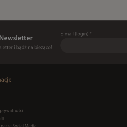
E-mail (login)
*
 Newsletter
etter i bądź na bieżąco!
macje
 prywatności
in
 nasze Social Media