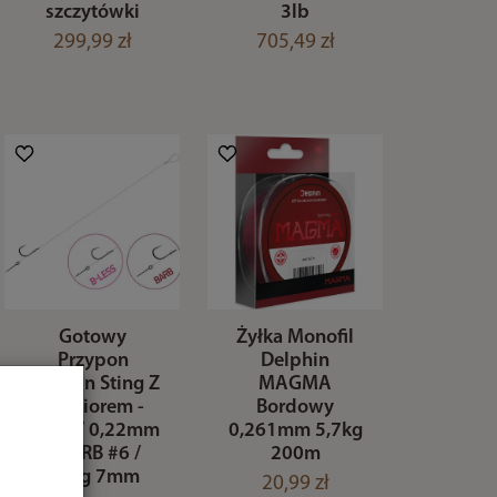
szczytówki
3lb
299,99 zł
705,49 zł
Gotowy
Żyłka Monofil
Przypon
Delphin
Delphin Sting Z
MAGMA
Zadziorem -
Bordowy
12cm / 0,22mm
0,261mm 5,7kg
/ BARB #6 /
200m
Sting 7mm
20,99 zł