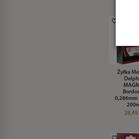
Żyłka Mo
Delph
MAG
Bordo
0,286mm 
200
28,49 