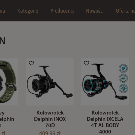
wna
Kategorie
Producenci
Nowości
Oferta hu
IN
wy
Kołowrotek
Kołowrotek
elphin
Delphin INOX
Delphin IXCELA
s
70D
4T AL BODY
4000
 zł
409,99 zł