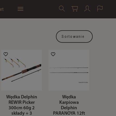
rt
Sortowanie
Wędka Delphin
Wędka
REWIR Picker
Karpiowa
300cm 60g 2
Delphin
składy + 3
PARANOYA 12ft