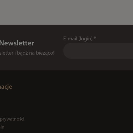
E-mail (login)
*
 Newsletter
etter i bądź na bieżąco!
macje
 prywatności
in