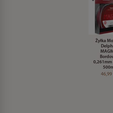
Żyłka Mo
Delph
MAG
Bordo
0,261mm 
500
46,99 