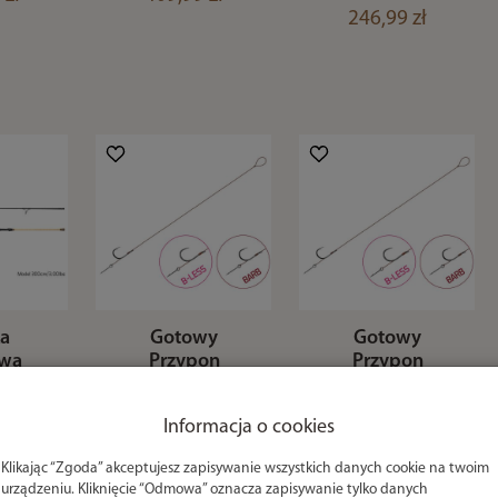
246,99 zł
a
Gotowy
Gotowy
owa
Przypon
Przypon
OPIUM
Delphin Sting Z
Delphin Sting Z
 12ft
Zadziorem -
Zadziorem -
Informacja o cookies
b
12cm / 0,10mm
8cm / 0,10mm /
/ BARB #6 /
BARB #8 / Sting
 zł
Klikając “Zgoda” akceptujesz zapisywanie wszystkich danych cookie na twoim
Sting 7mm
7mm
urządzeniu. Kliknięcie “Odmowa” oznacza zapisywanie tylko danych