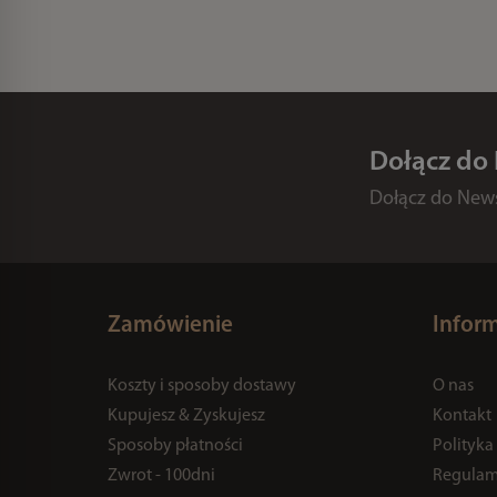
Dołącz do
Dołącz do Newsl
Zamówienie
Infor
Koszty i sposoby dostawy
O nas
Kupujesz & Zyskujesz
Kontakt
Sposoby płatności
Polityka
Zwrot - 100dni
Regulam