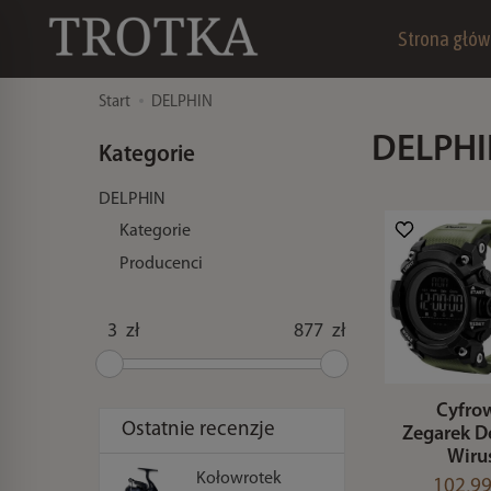
Strona głó
Start
DELPHIN
DELPH
Kategorie
DELPHIN
Kategorie
Producenci
zł
zł
Cyfro
Ostatnie recenzje
Zegarek D
Wiru
Kołowrotek
102,99