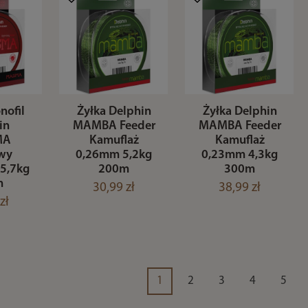
nofil
Żyłka Delphin
Żyłka Delphin
in
MAMBA Feeder
MAMBA Feeder
MA
Kamuflaż
Kamuflaż
wy
0,26mm 5,2kg
0,23mm 4,3kg
5,7kg
200m
300m
m
30,99 zł
38,99 zł
zł
1
2
3
4
5