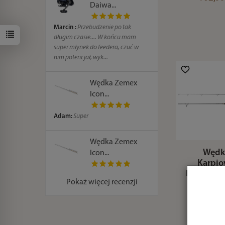
Daiwa...
Marcin :
Przebudzenie po tak
długim czasie.... W końcu mam
super młynek do feedera, czuć w
nim potencjał, wyk...
Wędka Zemex
Icon...
Adam:
Super
Wędka Zemex
Wędk
Icon...
Karpi
Delphin 
Pokaż więcej recenzji
V2 CORK
3.0l
598,49