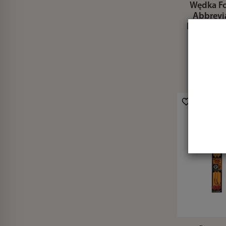
Wędka F
Abbrevi
Handle 12
50mm R
689,49