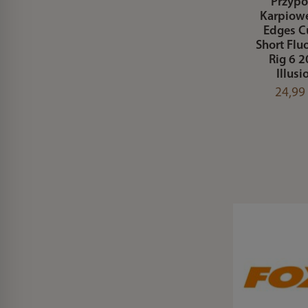
Przyp
Karpiow
Edges C
Short Flu
Rig 6 2
Illusi
24,99 