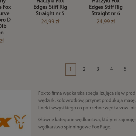
ony
Haczyki Fox
Haczyki Fox
e Fox
Edges Stiff Rig
Edges Stiff Rig
urve
Straight nr 5
Straight nr 6
oro D-
24,99 zł
24,99 zł
0lb
on
zł
1
2
3
4
5
Fox to firma wędkarska specjalizująca się w prod
wędzisk, kołowrotków, przynęt produkują masę a
linek i wszystkiego co potrzebne wędkarzowi nie
Główne kategorie wędkarstwa, którymi zajmuję s
wędkarstwo spinningowe Fox Rage.