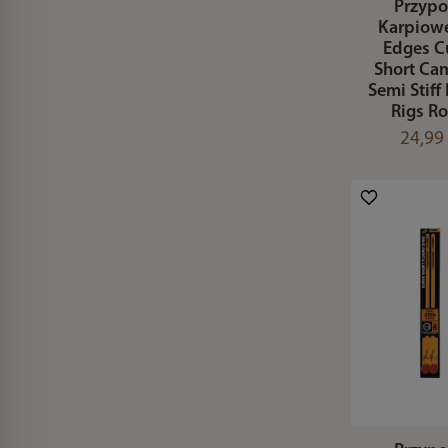
Przyp
Karpiow
Edges C
Short Ca
Semi Stiff
Rigs Ro
24,99 