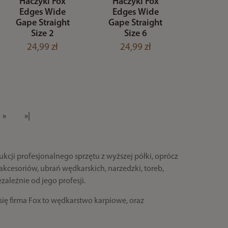
Haczyki Fox
Haczyki Fox
Edges Wide
Edges Wide
Gape Straight
Gape Straight
Size 2
Size 6
24,99 zł
24,99 zł
»
»|
ukcji profesjonalnego sprzętu z wyższej półki, oprócz
kcesoriów, ubrań wędkarskich, narzedzki, toreb,
zależnie od jego profesji.
ię firma Fox to wędkarstwo karpiowe, oraz