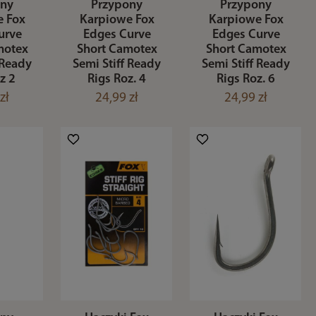
ony
Przypony
Przypony
e Fox
Karpiowe Fox
Karpiowe Fox
urve
Edges Curve
Edges Curve
motex
Short Camotex
Short Camotex
 Ready
Semi Stiff Ready
Semi Stiff Ready
z 2
Rigs Roz. 4
Rigs Roz. 6
zł
24,99 zł
24,99 zł