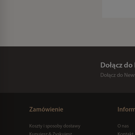
Dołącz do
Dołącz do Newsl
Zamówienie
Infor
Koszty i sposoby dostawy
O nas
Kupujesz & Zyskujesz
Kontakt