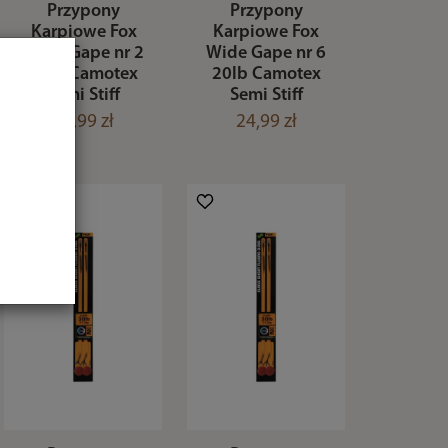
Przypony
Przypony
Karpiowe Fox
Karpiowe Fox
Wide Gape nr 2
Wide Gape nr 6
35lb Camotex
20lb Camotex
Semi Stiff
Semi Stiff
24,99 zł
24,99 zł