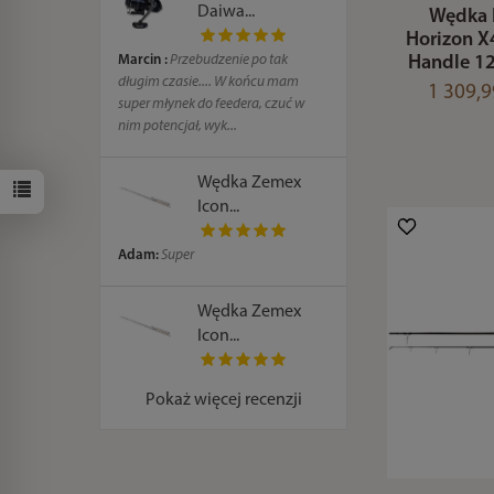
Daiwa...
Wędka 
Horizon X
Marcin :
Przebudzenie po tak
Handle 12
długim czasie.... W końcu mam
1 309,9
super młynek do feedera, czuć w
nim potencjał, wyk...
Wędka Zemex
Icon...
Adam:
Super
Wędka Zemex
Icon...
Pokaż więcej recenzji