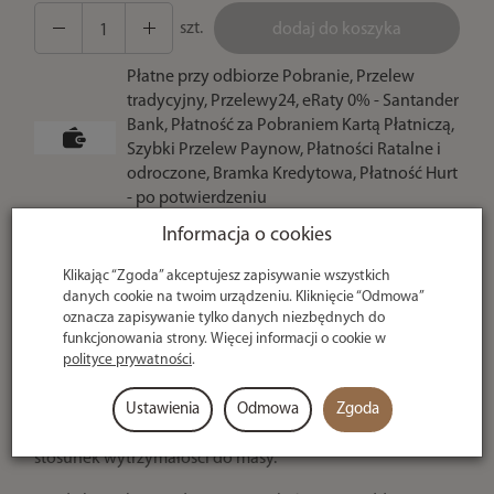
szt.
dodaj do koszyka
Płatne przy odbiorze Pobranie, Przelew
tradycyjny, Przelewy24, eRaty 0% - Santander
Bank, Płatność za Pobraniem Kartą Płatniczą,
Szybki Przelew Paynow, Płatności Ratalne i
odroczone, Bramka Kredytowa, Płatność Hurt
- po potwierdzeniu
Informacja o cookies
U ciebie
nawet w 24h
Klikając “Zgoda” akceptujesz zapisywanie wszystkich
danych cookie na twoim urządzeniu. Kliknięcie “Odmowa”
oznacza zapisywanie tylko danych niezbędnych do
funkcjonowania strony. Więcej informacji o cookie w
polityce prywatności
.
Opis producenta
Kute haki z najwyższej jakości stali wysokowęglowej, co
Ustawienia
Odmowa
Zgoda
zapewnia ostrość i trwałość ostrza oraz doskonały
stosunek wytrzymałości do masy.