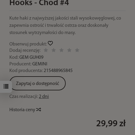
Hooks - Chod #4
Kute haki z najwyższej jakości stali wysokowęglowej, co
zapewnia ostrość i trwałość ostrza oraz doskonały
stosunek wytrzymałości do masy.
Obserwuj produkt:
Dodaj recenzję:
Kod:
GEM GUH09
Producent:
GEMINI
Kod producenta:
215488965845
Zapytaj o dostępność
Czas realizacji:
2 dni
Historia ceny
29,99 zł