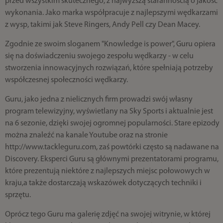
przed wszystkim skutecznego, z najwyższą starannością o jakośc
wykonania. Jako marka współpracuje z najlepszymi wędkarzami
z wysp, takimi jak Steve Ringers, Andy Pell czy Dean Macey.
Zgodnie ze swoim sloganem "Knowledge is power", Guru opiera
się na doświadczeniu swojego zespołu wędkarzy - w celu
stworzenia innowacyjnych rozwiązań, które spełniają potrzeby
współczesnej społeczności wędkarzy.
Guru, jako jedna z nielicznych firm prowadzi swój własny
program telewizyjny, wyświetlany na Sky Sports i aktualnie jest
na 6 sezonie, dzięki swojej ogromnej popularności. Stare epizody
można znaleźć na kanale Youtube oraz na stronie
http://www.tackleguru.com, zaś powtórki często są nadawane na
Discovery. Eksperci Guru są głównymi prezentatorami programu,
które prezentują niektóre z najlepszych miejsc połowowych w
kraju,a także dostarczają wskazówek dotyczących techniki i
sprzętu.
Oprócz tego Guru ma galerię zdjęć na swojej witrynie, w której