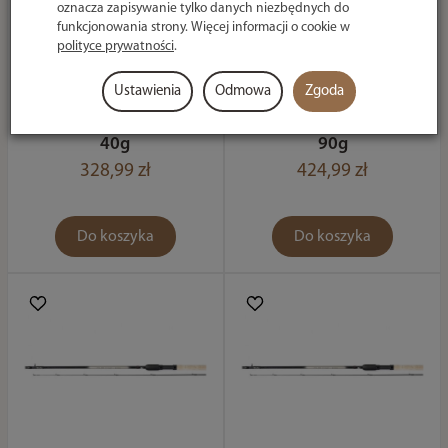
oznacza zapisywanie tylko danych niezbędnych do
funkcjonowania strony. Więcej informacji o cookie w
polityce prywatności
.
Ustawienia
Odmowa
Zgoda
Wędka Guru A-Class
Wędka Guru A-Class
Method Feeder 3.0m
Heavy Feeder 3.90m
40g
90g
328,99 zł
424,99 zł
Do koszyka
Do koszyka