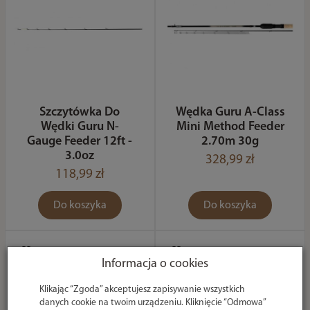
Szczytówka Do
Wędka Guru A-Class
Wędki Guru N-
Mini Method Feeder
Gauge Feeder 12ft -
2.70m 30g
3.0oz
328,99 zł
118,99 zł
Do koszyka
Do koszyka
Informacja o cookies
Klikając “Zgoda” akceptujesz zapisywanie wszystkich
danych cookie na twoim urządzeniu. Kliknięcie “Odmowa”