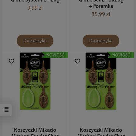
Q.m.f. System L - 20g
Q.m.f. Set L - 3x20g
+ Foremka
9,99 zł
35,99 zł
Do koszyka
Do koszyka
Koszyczki Mikado
Koszyczki Mikado