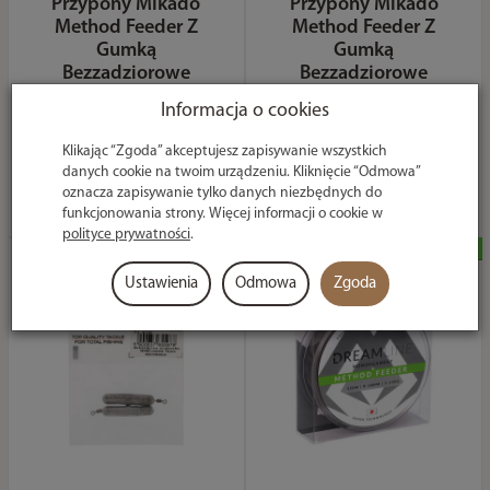
Przypony Mikado
Przypony Mikado
Method Feeder Z
Method Feeder Z
Gumką
Gumką
Bezzadziorowe
Bezzadziorowe
MF138 -
MF138 -
Informacja o cookies
6/0.25mm/10cm
8/0.23mm/10cm
14,49 zł
14,49 zł
Klikając “Zgoda” akceptujesz zapisywanie wszystkich
danych cookie na twoim urządzeniu. Kliknięcie “Odmowa”
oznacza zapisywanie tylko danych niezbędnych do
Do koszyka
Do koszyka
funkcjonowania strony. Więcej informacji o cookie w
polityce prywatności
.
Ustawienia
Odmowa
Zgoda