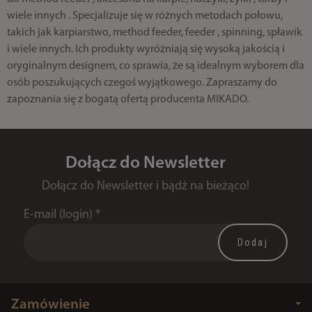
wiele innych . Specjalizuje się w różnych metodach połowu,
takich jak karpiarstwo, method feeder, feeder , spinning, spławik
i wiele innych. Ich produkty wyróżniają się wysoką jakością i
oryginalnym designem, co sprawia, że są idealnym wyborem dla
osób poszukujących czegoś wyjątkowego. Zapraszamy do
zapoznania się z bogatą ofertą producenta MIKADO.
Dołącz do Newsletter
Dołącz do Newsletter i bądź na bieżąco!
E-mail (login)
*
Zamówienie