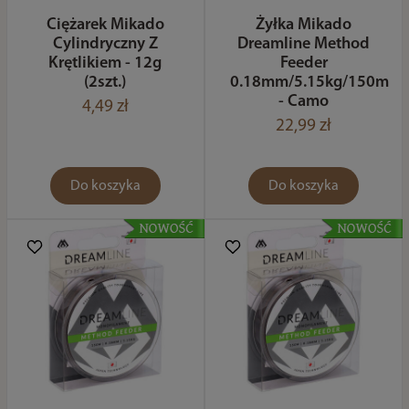
Ciężarek Mikado
Żyłka Mikado
Cylindryczny Z
Dreamline Method
Krętlikiem - 12g
Feeder
(2szt.)
0.18mm/5.15kg/150m
- Camo
4,49 zł
22,99 zł
Do koszyka
Do koszyka