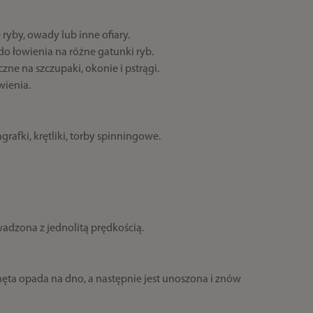
ryby, owady lub inne ofiary.
e do łowienia na różne gatunki ryb.
zne na szczupaki, okonie i pstrągi.
wienia.
rafki, krętliki, torby spinningowe.
wadzona z jednolitą prędkością.
ęta opada na dno, a następnie jest unoszona i znów