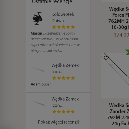
Ostatnie recenzje
Wędka S
Kołowrotek
Force F
762MH 2
Daiwa...
10-30g 
Marcin :
Przebudzenie po tak
174,00
długim czasie.... W końcu mam
super młynek do feedera, czuć w
nim potencjał, wyk...
Wędka Zemex
Icon...
Adam:
Super
Wędka Zemex
Wędka S
Icon...
Zander 
792M 2.4
Pokaż więcej recenzji
24g Ex.