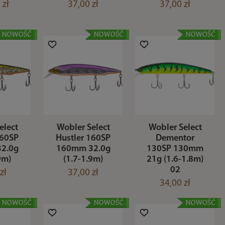
 zł
37,00 zł
37,00 zł
elect
Wobler Select
Wobler Select
160SP
Hustler 160SP
Dementor
2.0g
160mm 32.0g
130SP 130mm
9m)
(1.7-1.9m)
21g (1.6-1.8m)
02
zł
37,00 zł
34,00 zł