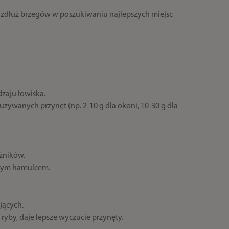
wzdłuż brzegów w poszukiwaniu najlepszych miejsc
dzaju łowiska.
ywanych przynęt (np. 2-10 g dla okoni, 10-30 g dla
eżników.
yjnym hamulcem.
jących.
ryby, daje lepsze wyczucie przynęty.