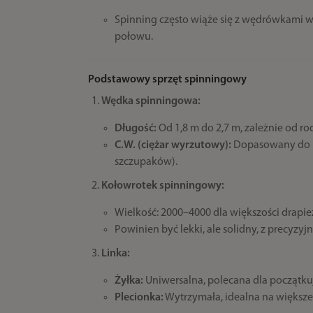
Spinning często wiąże się z wędrówkami 
połowu.
Podstawowy sprzęt spinningowy
Wędka spinningowa:
Długość:
Od 1,8 m do 2,7 m, zależnie od ro
C.W. (ciężar wyrzutowy):
Dopasowany do uż
szczupaków).
Kołowrotek spinningowy:
Wielkość: 2000–4000 dla większości drapi
Powinien być lekki, ale solidny, z precyz
Linka:
Żyłka:
Uniwersalna, polecana dla początku
Plecionka:
Wytrzymała, idealna na większe 