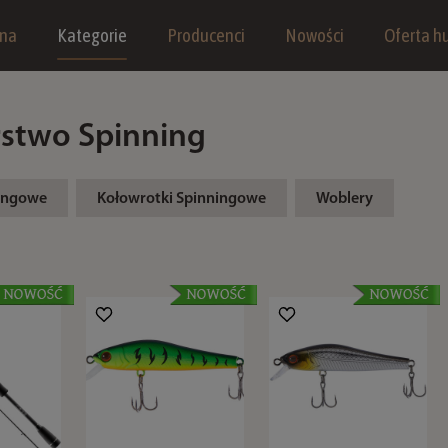
wna
Kategorie
Producenci
Nowości
Oferta hu
stwo Spinning
ingowe
Kołowrotki Spinningowe
Woblery