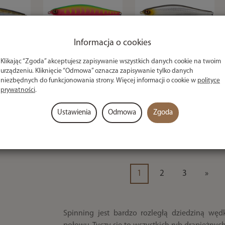
Informacja o cookies
Klikając “Zgoda” akceptujesz zapisywanie wszystkich danych cookie na twoim
elect
Wobler Select
Wobler Select
urządzeniu. Kliknięcie “Odmowa” oznacza zapisywanie tylko danych
tor
Insider 110SP
Insider 110SP
niezbędnych do funkcjonowania strony. Więcej informacji o cookie w
polityce
prywatności
.
30mm
110mm 17.0g
110mm 17.0g
1.8m)
(1.0-1.5m) 04
(1.0-1.5m) 07
Ustawienia
Odmowa
Zgoda
34,00 zł
34,00 zł
zł
1
2
3
»
Spinning jest bardzo rozległą dziedziną wędk