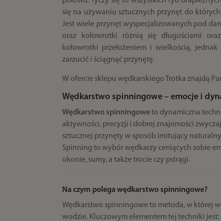
połowu. Tyczy się to wszystkich ryb drapieżnyc
się na używaniu sztucznych przynęt do których
Jest wiele przynęt wyspecjalizowanych pod dan
oraz kołowrotki różnią się długościami or
kołowrotki przełożeniem i wielkością, jedn
zarzucić i ściągnąć przynętę.
W ofercie sklepu wędkarskiego Trotka znajdą Pa
Wędkarstwo spinningowe – emocje i dyn
Wędkarstwo spinningowe
to dynamiczna techni
aktywności, precyzji i dobrej znajomości zwycza
sztucznej przynęty w sposób imitujący naturalny
Spinning to wybór wędkarzy ceniących sobie em
okonie, sumy, a także trocie czy pstrągi.
Na czym polega wędkarstwo spinningowe?
Wędkarstwo spinningowe to metoda, w której wę
wodzie. Kluczowym elementem tej techniki jest: