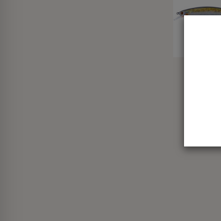
Wobler S
Demen
130SP 1
21g (1.6-
24
34,00 