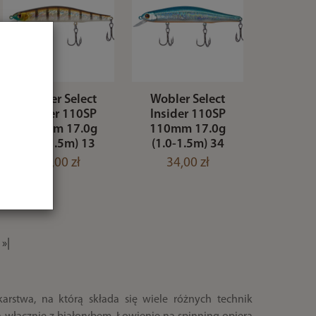
Wobler Select
Wobler Select
Insider 110SP
Insider 110SP
110mm 17.0g
110mm 17.0g
(1.0-1.5m) 13
(1.0-1.5m) 34
34,00 zł
34,00 zł
»|
arstwa, na którą składa się wiele różnych technik