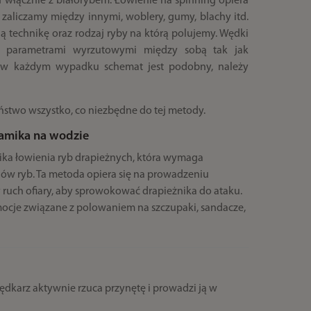
h włącznie z białorybem. Łowienie na spinning opiera
 zaliczamy między innymi, woblery, gumy, blachy itd.
ą technikę oraz rodzaj ryby na którą polujemy. Wędki
az parametrami wyrzutowymi między sobą tak jak
ak w każdym wypadku schemat jest podobny, należy
ństwo wszystko, co niezbędne do tej metody.
amika na wodzie
ka łowienia ryb drapieżnych, która wymaga
jów ryb. Ta metoda opiera się na prowadzeniu
 ruch ofiary, aby sprowokować drapieżnika do ataku.
ocje związane z polowaniem na szczupaki, sandacze,
dkarz aktywnie rzuca przynętę i prowadzi ją w