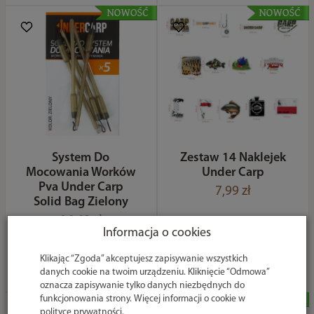
System Do
Zestaw 14 Naklejek
Mocowania Worków
Under Carp
Pva Under Carp
7,99 zł
Solid Bag Zielony
16,49 zł
Informacja o cookies
Klikając “Zgoda” akceptujesz zapisywanie wszystkich
Do koszyka
Do koszyka
danych cookie na twoim urządzeniu. Kliknięcie “Odmowa”
oznacza zapisywanie tylko danych niezbędnych do
funkcjonowania strony. Więcej informacji o cookie w
polityce prywatności
.