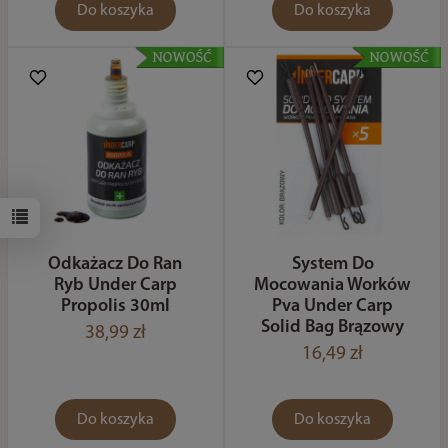
Do koszyka
Do koszyka
Odkażacz Do Ran
System Do
Ryb Under Carp
Mocowania Worków
Propolis 30ml
Pva Under Carp
Solid Bag Brązowy
38,99 zł
16,49 zł
Do koszyka
Do koszyka