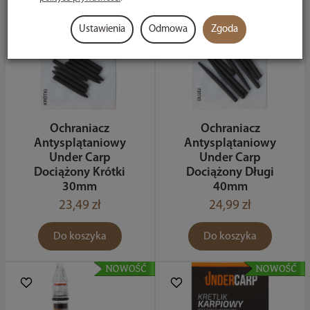
Ustawienia
Odmowa
Zgoda
Ochraniacz
Ochraniacz
Antysplątaniowy
Antysplątaniowy
Under Carp
Under Carp
Dociążony Krótki
Dociążony Długi
30mm
40mm
23,49 zł
24,99 zł
Do koszyka
Do koszyka