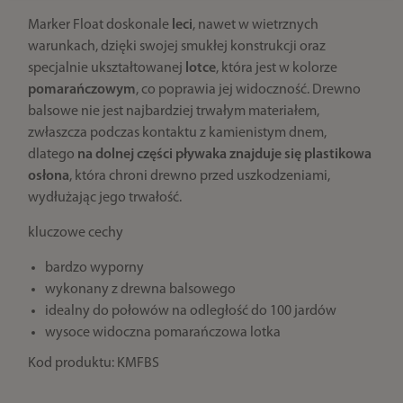
Marker Float doskonale
leci
, nawet w wietrznych
warunkach, dzięki swojej smukłej konstrukcji oraz
specjalnie ukształtowanej
lotce
, która jest w kolorze
pomarańczowym
, co poprawia jej widoczność. Drewno
balsowe nie jest najbardziej trwałym materiałem,
zwłaszcza podczas kontaktu z kamienistym dnem,
dlatego
na dolnej części pływaka znajduje się plastikowa
osłona
, która chroni drewno przed uszkodzeniami,
wydłużając jego trwałość.
kluczowe cechy
bardzo wyporny
wykonany z drewna balsowego
idealny do połowów na odległość do 100 jardów
wysoce widoczna pomarańczowa lotka
Kod produktu: KMFBS