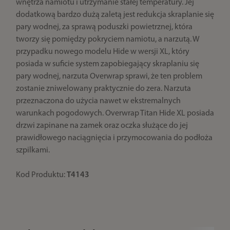
wnętrza namiotu i utrzymanie stałej temperatury. Jej
dodatkową bardzo dużą zaletą jest redukcja skraplanie się
pary wodnej, za sprawą poduszki powietrznej, która
tworzy się pomiędzy pokryciem namiotu, a narzutą. W
przypadku nowego modelu Hide w wersji XL, który
posiada w suficie system zapobiegający skraplaniu się
pary wodnej, narzuta Overwrap sprawi, że ten problem
zostanie zniwelowany praktycznie do zera. Narzuta
przeznaczona do użycia nawet w ekstremalnych
warunkach pogodowych. Overwrap Titan Hide XL posiada
drzwi zapinane na zamek oraz oczka służące do jej
prawidłowego naciągnięcia i przymocowania do podłoża
szpilkami.
Kod Produktu:
T4143