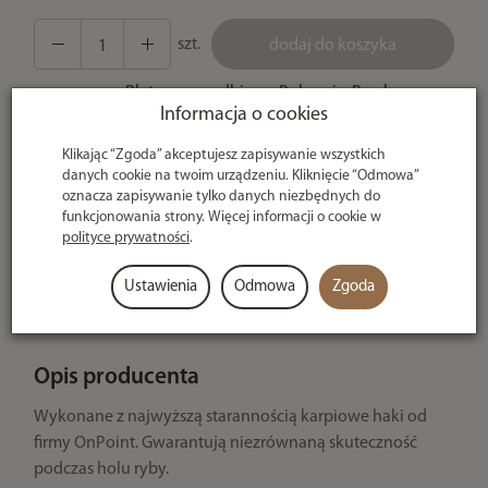
szt.
dodaj do koszyka
Płatne przy odbiorze Pobranie, Przelew
Informacja o cookies
tradycyjny, Przelewy24, eRaty 0% - Santander
Bank, Płatność za Pobraniem Kartą Płatniczą,
Klikając “Zgoda” akceptujesz zapisywanie wszystkich
Szybki Przelew Paynow, Płatności Ratalne i
danych cookie na twoim urządzeniu. Kliknięcie “Odmowa”
odroczone, Bramka Kredytowa, Płatność Hurt
oznacza zapisywanie tylko danych niezbędnych do
- po potwierdzeniu
funkcjonowania strony. Więcej informacji o cookie w
polityce prywatności
.
U ciebie
Ustawienia
Odmowa
Zgoda
nawet w 24h
Opis producenta
Wykonane z najwyższą starannością karpiowe haki od
firmy OnPoint. Gwarantują niezrównaną skuteczność
podczas holu ryby.