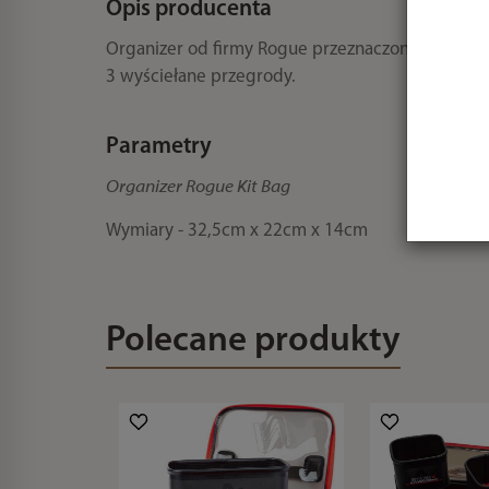
Opis producenta
Organizer od firmy Rogue przeznaczony do prze
3 wyściełane przegrody.
Parametry
Organizer Rogue Kit Bag
Wymiary - 32,5cm x 22cm x 14cm
Polecane produkty