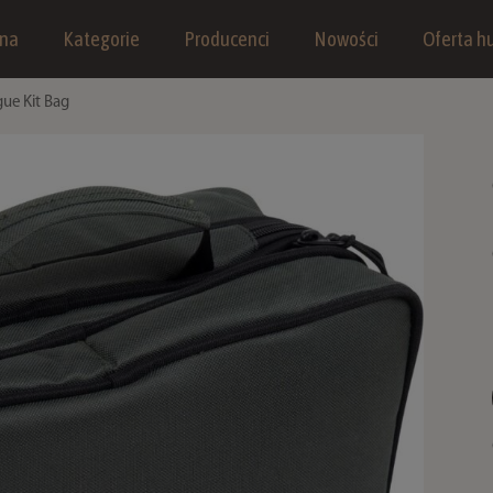
wna
Kategorie
Producenci
Nowości
Oferta hu
ue Kit Bag