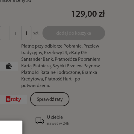
Historia ceny
129,00 zł
szt.
dodaj do koszyka
Płatne przy odbiorze Pobranie, Przelew
tradycyjny, Przelewy24, eRaty 0% -
Santander Bank, Płatność za Pobraniem
Kartą Płatniczą, Szybki Przelew Paynow,
Płatności Ratalne i odroczone, Bramka
Kredytowa, Płatność Hurt - po
potwierdzeniu
Sprawdź raty
U ciebie
nawet w 24h