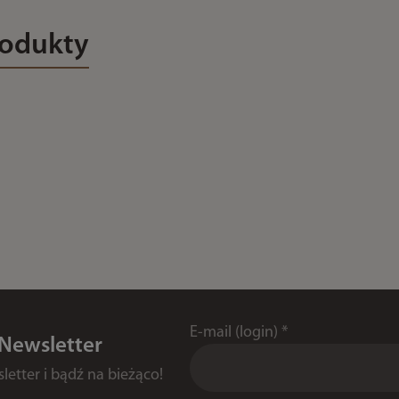
rodukty
E-mail (login)
*
 Newsletter
etter i bądź na bieżąco!