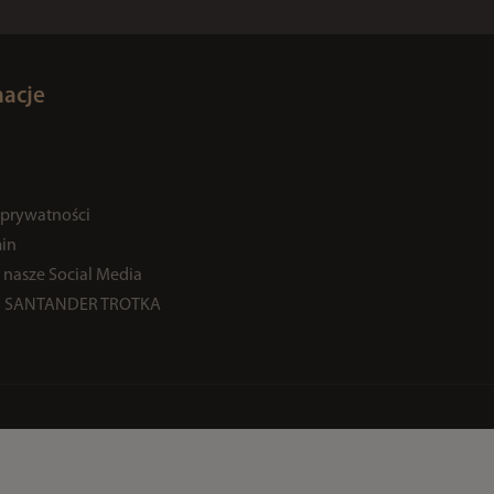
macje
 prywatności
in
 nasze Social Media
% SANTANDER TROTKA