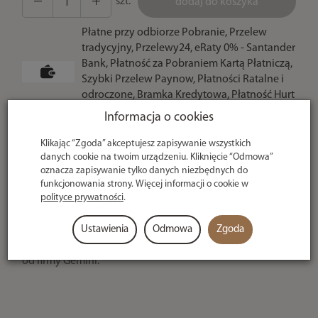
szt.
dodaj do koszyka
Płatne przy odbiorze Pobranie, Przelew
tradycyjny, Przelewy24, eRaty 0% - Santander
Bank, Płatność za Pobraniem Kartą Płatniczą,
Szybki Przelew Paynow, Płatności Ratalne i
odroczone, Bramka Kredytowa, Płatność Hurt
- po potwierdzeniu
Informacja o cookies
Klikając “Zgoda” akceptujesz zapisywanie wszystkich
U ciebie
danych cookie na twoim urządzeniu. Kliknięcie “Odmowa”
nawet w 24h
oznacza zapisywanie tylko danych niezbędnych do
funkcjonowania strony. Więcej informacji o cookie w
polityce prywatności
.
Opis producenta
Ustawienia
Odmowa
Zgoda
Trzonki z możliwością szybkiej wymiany do worków PVA
od firmy Gemini.