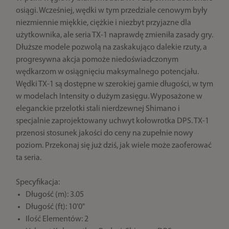
osiągi. Wcześniej, wędki w tym przedziale cenowym były
niezmiennie miękkie, ciężkie i niezbyt przyjazne dla
użytkownika, ale seria TX-1 naprawdę zmieniła zasady gry.
Dłuższe modele pozwolą na zaskakująco dalekie rzuty, a
progresywna akcja pomoże niedoświadczonym
wędkarzom w osiągnięciu maksymalnego potencjału.
Wędki TX-1 są dostępne w szerokiej gamie długości, w tym
w modelach Intensity o dużym zasięgu. Wyposażone w
eleganckie przelotki stali nierdzewnej Shimano i
specjalnie zaprojektowany uchwyt kołowrotka DPS. TX-1
przenosi stosunek jakości do ceny na zupełnie nowy
poziom. Przekonaj się już dziś, jak wiele może zaoferować
ta seria.
Specyfikacja:
Długość (m): 3.05
Długość (ft): 10'0"
Ilość Elementów: 2