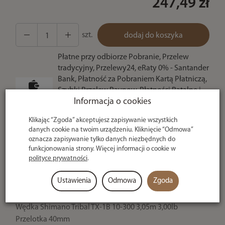
247,49 zł
szt.
dodaj do koszyka
Płatne przy odbiorze Pobranie, Przelew
tradycyjny, Przelewy24, eRaty 0% - Santander
Bank, Płatność za Pobraniem Kartą Płatniczą,
Szybki Przelew Paynow, Płatności Ratalne i
Informacja o cookies
odroczone, Bramka Kredytowa, Płatność Hurt
- po potwierdzeniu
Klikając “Zgoda” akceptujesz zapisywanie wszystkich
danych cookie na twoim urządzeniu. Kliknięcie “Odmowa”
Sprawdź raty
oznacza zapisywanie tylko danych niezbędnych do
funkcjonowania strony. Więcej informacji o cookie w
polityce prywatności
.
U ciebie
nawet w 24h
Ustawienia
Odmowa
Zgoda
Wędka Shimano Tribal TX-1B 10-300 3,05m 3,00lb
Przelotka 40mm