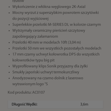
rzutów
Wykończenie z włókna węglowego 2K-Axial
Mocny wyrzut z superszybkim powrotem szczytówki
do pozycji wyjściowej
Superlekkie przelotki M-SERIES DL w kolorze czarnym
Wytrzymały ceramiczny pierścień szczytowy
zapobiegający załamaniom
Przelotki 40 mm w modelach 10ft (3,04 m)
Przelotki 50 mm we wszystkich pozostałych modelach
17 mm czarny uchwyt kołowrotka DPS do wszystkich
kołowrotków typu big pit
Wyprofilowany klips Sonik przyjazny dla żyłki
Smukły japoński uchwyt termokurczliwy
Anodyzowany na czarno dolnik z laserowo
wytrawionym logo "S
Kod produktu: AC0107
Długość Wędki:
3,6m