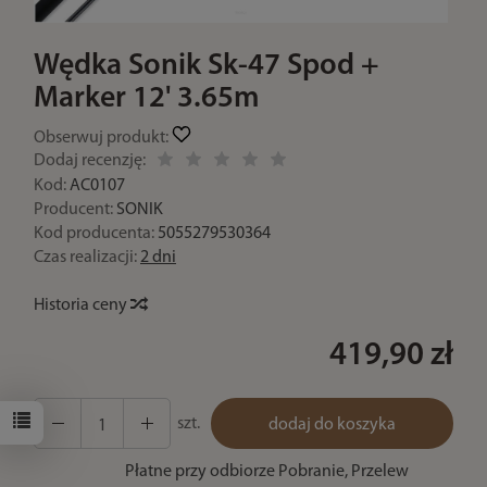
Wędka Sonik Sk-47 Spod +
Marker 12' 3.65m
Obserwuj produkt:
Dodaj recenzję:
Kod:
AC0107
Producent:
SONIK
Kod producenta:
5055279530364
Czas realizacji:
2 dni
Historia ceny
419,90 zł
szt.
dodaj do koszyka
Płatne przy odbiorze Pobranie, Przelew