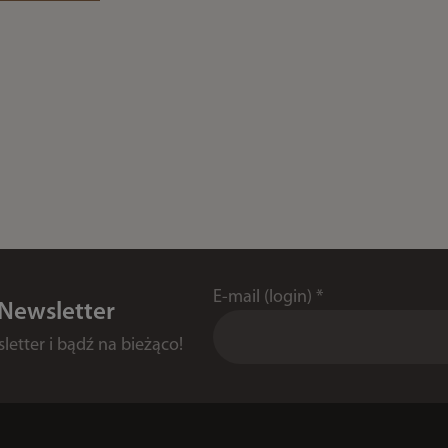
E-mail (login)
*
 Newsletter
etter i bądź na bieżąco!