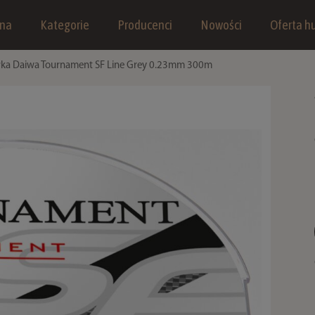
wna
Kategorie
Producenci
Nowości
Oferta hu
łka Daiwa Tournament SF Line Grey 0.23mm 300m