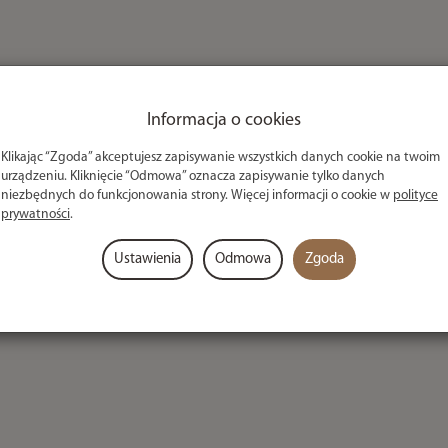
Informacja o cookies
00m
Klikając “Zgoda” akceptujesz zapisywanie wszystkich danych cookie na twoim
chnologiczne przewagi i parametry, jakich można by
urządzeniu. Kliknięcie “Odmowa” oznacza zapisywanie tylko danych
niezbędnych do funkcjonowania strony. Więcej informacji o cookie w
polityce
ć pozwalająca na błyskawiczne zacinanie. Duża
prywatności
.
mita wytrzymałość mokrego węzła przy jednocześnie
ze zalety Tournament SF. Gładka, miękka powierzchnia
Ustawienia
Odmowa
Zgoda
malizując długość wyrzutu. Tournament SF należy do
 i cieszy się olbrzymią popularnością wśród