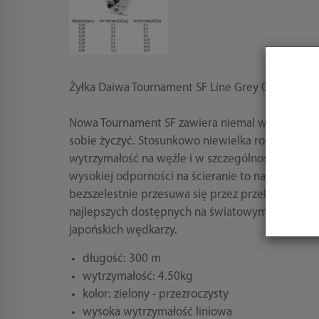
Żyłka Daiwa Tournament SF Line Grey 0.23mm 3
Nowa Tournament SF zawiera niemal wszystkie te
sobie życzyć. Stosunkowo niewielka rozciągliwoś
wytrzymałość na węźle i w szczególności znako
wysokiej odporności na ścieranie to najważniejs
bezszelestnie przesuwa się przez przelotki opty
najlepszych dostępnych na światowym rynku żyłek
japońskich wędkarzy.
długość: 300 m
wytrzymałość: 4.50kg
kolor: zielony - przezroczysty
wysoka wytrzymałość liniowa