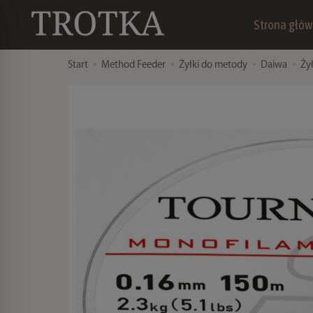
Strona głó
Start
Method Feeder
Żyłki do metody
Daiwa
Ży