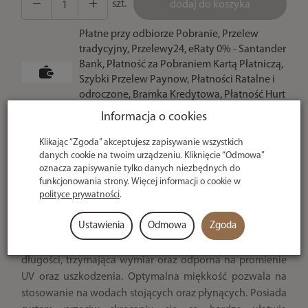
szt.
dodaj do koszyka
Płatne przy odbiorze Pobranie, Przelew
tradycyjny, Przelewy24, eRaty 0% - Santander
Bank, Płatność za Pobraniem Kartą Płatniczą,
Szybki Przelew Paynow, Płatności Ratalne i
odroczone, Bramka Kredytowa, Płatność Hurt
- po potwierdzeniu
Informacja o cookies
U ciebie
Klikając “Zgoda” akceptujesz zapisywanie wszystkich
danych cookie na twoim urządzeniu. Kliknięcie “Odmowa”
nawet w 24h
oznacza zapisywanie tylko danych niezbędnych do
funkcjonowania strony. Więcej informacji o cookie w
polityce prywatności
.
Żyłka MatchPro M1 50m 0,097mm
Ustawienia
Odmowa
Zgoda
Najnowszej generacji znakomita żyłka przyponowa
wyprodukowana w Japonii. Idealnie równa na całej
długości, trzymająca wymiar oraz odporna na promienie
UV oraz uszkodzenia. Optymalna miękkość pozwala na
stosowanie na wodach stojących oraz płynących. Posiada