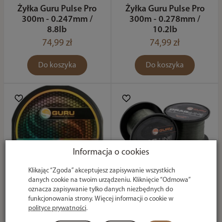
Żyłka Guru Pulse Pro
Żyłka Guru Pulse Pro
300m - 0.247mm /
300m - 0.278mm /
8.8lb
10.2lb
74,99 zł
74,99 zł
Do koszyka
Do koszyka
Informacja o cookies
Klikając “Zgoda” akceptujesz zapisywanie wszystkich
danych cookie na twoim urządzeniu. Kliknięcie “Odmowa”
Żyłka Guru Pulse-
Żyłka Guru Drag-
oznacza zapisywanie tylko danych niezbędnych do
funkcjonowania strony. Więcej informacji o cookie w
Line 300m - 0.25mm
Line 1000m -
polityce prywatności
.
/ 8lb
0.30mm / 10lb