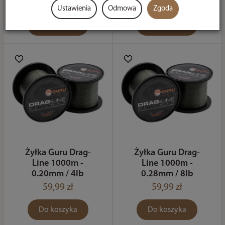
58,99 zł
59,99 zł
Ustawienia
Odmowa
Zgoda
Do koszyka
Do koszyka
Żyłka Guru Drag-
Żyłka Guru Drag-
Line 1000m -
Line 1000m -
0.20mm / 4lb
0.28mm / 8lb
59,99 zł
59,99 zł
Do koszyka
Do koszyka