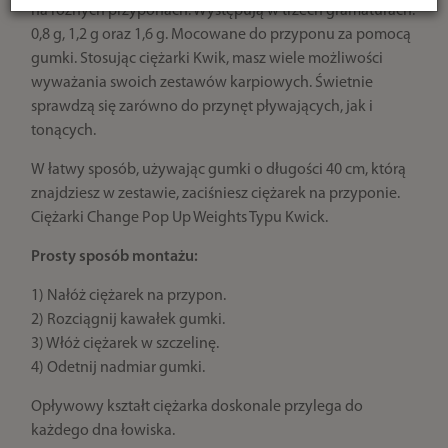
na różnych przyponach. Występują w trzech gramaturach:
0,8 g, 1,2 g oraz 1,6 g. Mocowane do przyponu za pomocą
gumki. Stosując ciężarki Kwik, masz wiele możliwości
wyważania swoich zestawów karpiowych. Świetnie
sprawdzą się zarówno do przynęt pływających, jak i
tonących.
W łatwy sposób, używając gumki o długości 40 cm, którą
znajdziesz w zestawie, zaciśniesz ciężarek na przyponie.
Ciężarki Change Pop Up Weights Typu Kwick.
Prosty sposób montażu:
1) Nałóż ciężarek na przypon.
2) Rozciągnij kawałek gumki.
3) Włóż ciężarek w szczelinę.
4) Odetnij nadmiar gumki.
Opływowy kształt ciężarka doskonale przylega do
każdego dna łowiska.