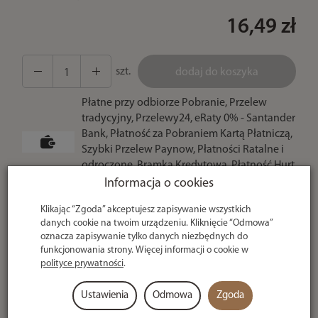
16,49 zł
szt.
dodaj do koszyka
Płatne przy odbiorze Pobranie, Przelew
tradycyjny, Przelewy24, eRaty 0% - Santander
Bank, Płatność za Pobraniem Kartą Płatniczą,
Szybki Przelew Paynow, Płatności Ratalne i
odroczone, Bramka Kredytowa, Płatność Hurt
- po potwierdzeniu
Informacja o cookies
Klikając “Zgoda” akceptujesz zapisywanie wszystkich
U ciebie
danych cookie na twoim urządzeniu. Kliknięcie “Odmowa”
nawet w 24h
oznacza zapisywanie tylko danych niezbędnych do
funkcjonowania strony. Więcej informacji o cookie w
polityce prywatności
.
Ciężarki do dociążania przyponu Under Carp Kwick 1,6 g
Specjalistyczne ciężarki do dociążania przyponów
Ustawienia
Odmowa
Zgoda
karpiowych. Bez problemu można je używać wielokrotnie