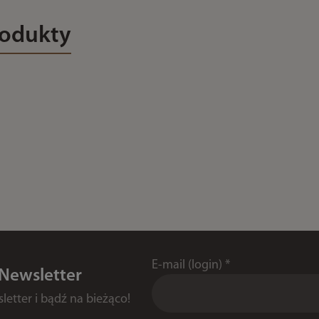
rodukty
E-mail (login)
*
 Newsletter
etter i bądź na bieżąco!