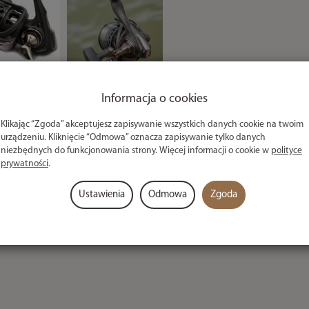
Informacja o cookies
Klikając “Zgoda” akceptujesz zapisywanie wszystkich danych cookie na twoim
ony do łowienia feederem i wagglerem. Ten
urządzeniu. Kliknięcie “Odmowa” oznacza zapisywanie tylko danych
niezbędnych do funkcjonowania strony. Więcej informacji o cookie w
polityce
 można oczekiwać od kołowrotka tej kategorii i oferuje
prywatności
.
 wędkami serii A-CLASS.
Ustawienia
Odmowa
Zgoda