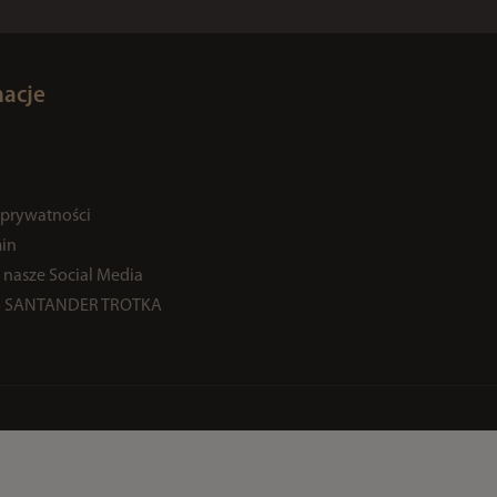
macje
 prywatności
in
 nasze Social Media
% SANTANDER TROTKA