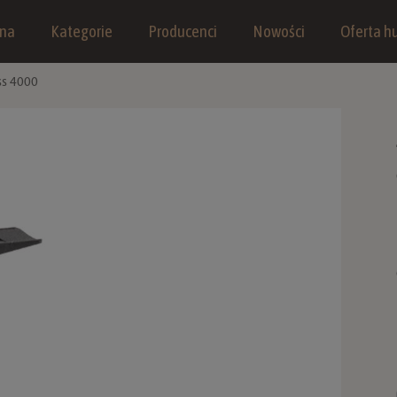
wna
Kategorie
Producenci
Nowości
Oferta hu
ss 4000