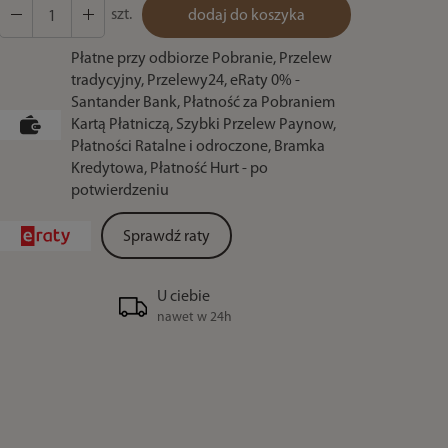
szt.
dodaj do koszyka
Płatne przy odbiorze Pobranie, Przelew
tradycyjny, Przelewy24, eRaty 0% -
Santander Bank, Płatność za Pobraniem
Kartą Płatniczą, Szybki Przelew Paynow,
Płatności Ratalne i odroczone, Bramka
Kredytowa, Płatność Hurt - po
potwierdzeniu
Sprawdź raty
U ciebie
nawet w 24h