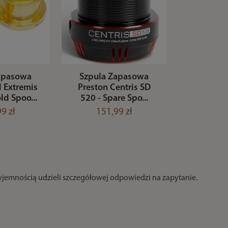
apasowa
Szpula Zapasowa
Extremis
Preston Centris SD
d Spoo...
520 - Spare Spo...
9 zł
151,99 zł
zyjemnością udzieli szczegółowej odpowiedzi na zapytanie.