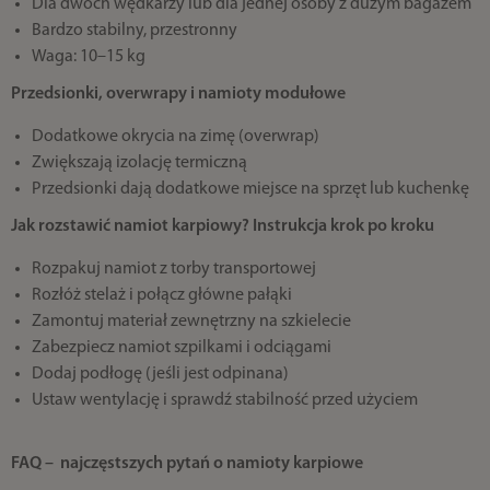
Dla dwóch wędkarzy lub dla jednej osoby z dużym bagażem
Bardzo stabilny, przestronny
Waga: 10–15 kg
Przedsionki, overwrapy i namioty modułowe
Dodatkowe okrycia na zimę (overwrap)
Zwiększają izolację termiczną
Przedsionki dają dodatkowe miejsce na sprzęt lub kuchenkę
Jak rozstawić namiot karpiowy? Instrukcja krok po kroku
Rozpakuj namiot z torby transportowej
Rozłóż stelaż i połącz główne pałąki
Zamontuj materiał zewnętrzny na szkielecie
Zabezpiecz namiot szpilkami i odciągami
Dodaj podłogę (jeśli jest odpinana)
Ustaw wentylację i sprawdź stabilność przed użyciem
FAQ – najczęstszych pytań o namioty karpiowe