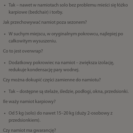
Tak – nawet w namiotach solo bez problemu mieści się łóżko
karpiowe (bedchair) i torby.
Jak przechowywać namiot poza sezonem?
W suchym miejscu, w oryginalnym pokrowcu, najlepiej po
całkowitym wysuszeniu.
Co to jest overwrap?
Dodatkowy pokrowiec na namiot – zwiększa izolację,
redukuje kondensację pary wodnej.
Czy można dokupić części zamienne do namiotu?
Tak – dostępne są stelaże, śledzie, podłogi, okna, przedsionki.
Ile waży namiot karpiowy?
Od 5 kg (solo) do nawet 15–20 kg (duży 2-osobowy z
przedsionkiem).
Czy namiot ma gwarancję?