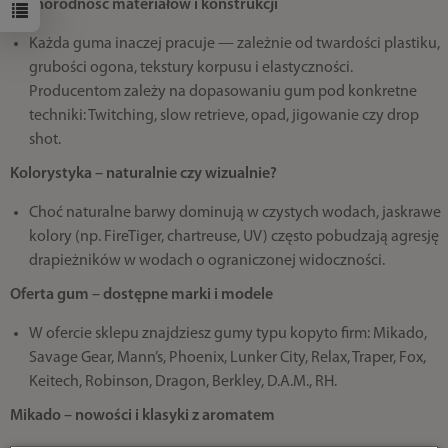
Różnorodność materiałów i konstrukcji
Każda guma inaczej pracuje — zależnie od twardości plastiku,
grubości ogona, tekstury korpusu i elastyczności.
Producentom zależy na dopasowaniu gum pod konkretne
techniki: Twitching, slow retrieve, opad, jigowanie czy drop
shot.
Kolorystyka – naturalnie czy wizualnie?
Choć naturalne barwy dominują w czystych wodach, jaskrawe
kolory (np. FireTiger, chartreuse, UV) często pobudzają agresję
drapieżników w wodach o ograniczonej widoczności.
Oferta gum – dostępne marki i modele
W ofercie sklepu znajdziesz gumy typu kopyto firm: Mikado,
Savage Gear, Mann’s, Phoenix, Lunker City, Relax, Traper, Fox,
Keitech, Robinson, Dragon, Berkley, D.A.M., RH.
Mikado – nowości i klasyki z aromatem