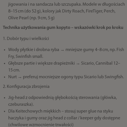
jigowania i na sandacza lub szczupaka. Modele w długościach
8–15 cm (do 52 g), kolory jak Dirty Roach, FireTiger, Perch,
Olive Pearl (np. 9 cm, 5 g)
Technika użytkowania gum kopyto – wskazówki krok po kroku
1. Dobór typu i wielkości
Wody płytkie i drobna ryba → mniejsze gumy 4–8 cm, np. Fish
Fry, Swinfish small.
Głębsze partie i większe drapieżniki → Sicario, Cannibal 12–
15 cm.
Nurt → preferuj mocniejsze ogony typu Sicario lub Swingfish.
2. Konfiguracja zbrojenia
Jig-head z odpowiednią głębokością sterowania (główka,
czeburaszka).
Dla Keitechowych miękkich – stosuj super glue na styku
haczyka i gumy oraz jig head z collar / keeper gdy dostępne
(chwilowe wzmocnienie trwałości)