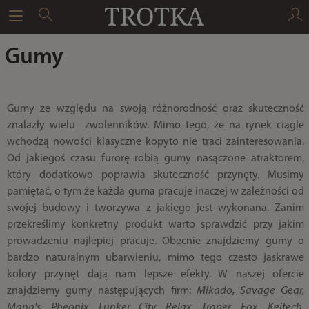
Gumy
Gumy ze względu na swoją różnorodność oraz skuteczność
znalazły wielu zwolenników. Mimo tego, że na rynek ciągle
wchodzą nowości klasyczne kopyto nie traci zainteresowania.
Od jakiegoś czasu furorę robią gumy nasączone atraktorem,
który dodatkowo poprawia skuteczność przynęty. Musimy
pamiętać, o tym że każda guma pracuje inaczej w zależności od
swojej budowy i tworzywa z jakiego jest wykonana. Zanim
przekreślimy konkretny produkt warto sprawdzić przy jakim
prowadzeniu najlepiej pracuje. Obecnie znajdziemy gumy o
bardzo naturalnym ubarwieniu, mimo tego często jaskrawe
kolory przynęt dają nam lepsze efekty. W naszej ofercie
znajdziemy gumy następujących firm:
Mikado, Savage Gear,
Mann's, Pheonix, Lunker City, Relax, Traper, Fox, Keitech,