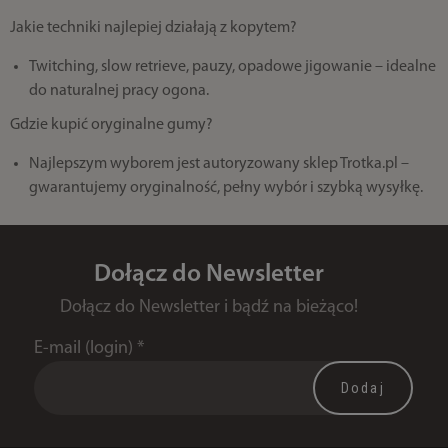
Jakie techniki najlepiej działają z kopytem?
Twitching, slow retrieve, pauzy, opadowe jigowanie – idealne
do naturalnej pracy ogona.
Gdzie kupić oryginalne gumy?
Najlepszym wyborem jest autoryzowany sklep Trotka.pl –
gwarantujemy oryginalność, pełny wybór i szybką wysyłkę.
Dołącz do Newsletter
Dołącz do Newsletter i bądź na bieżąco!
E-mail (login)
*