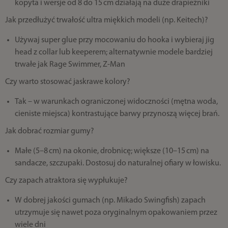
kopyta i wersje od 8 do 15 cm działają na duże drapieżniki
Jak przedłużyć trwałość ultra miękkich modeli (np. Keitech)?
Używaj super glue przy mocowaniu do hooka i wybieraj jig
head z collar lub keeperem; alternatywnie modele bardziej
trwałe jak Rage Swimmer, Z-Man
Czy warto stosować jaskrawe kolory?
Tak – w warunkach ograniczonej widoczności (mętna woda,
cieniste miejsca) kontrastujące barwy przynoszą więcej brań.
Jak dobrać rozmiar gumy?
Małe (5–8 cm) na okonie, drobnicę; większe (10–15 cm) na
sandacze, szczupaki. Dostosuj do naturalnej ofiary w łowisku.
Czy zapach atraktora się wypłukuje?
W dobrej jakości gumach (np. Mikado Swingfish) zapach
utrzymuje się nawet poza oryginalnym opakowaniem przez
wiele dni