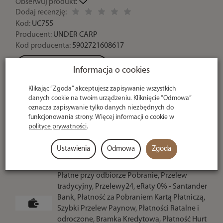
Obserwuj produkt:
Dodaj recenzję:
Kod:
UC755
Producent:
UNDER CARP
Kod producenta:
5902721608617
Zapytaj o dostępność
Informacja o cookies
Klikając “Zgoda” akceptujesz zapisywanie wszystkich
danych cookie na twoim urządzeniu. Kliknięcie “Odmowa”
Historia ceny
oznacza zapisywanie tylko danych niezbędnych do
funkcjonowania strony. Więcej informacji o cookie w
1,00 zł
polityce prywatności
.
Ustawienia
Odmowa
Zgoda
szt.
dodaj do koszyka
Płatne przy odbiorze Pobranie, Przelew
tradycyjny, Przelewy24, eRaty 0% - Santander
Bank, Płatność za Pobraniem Kartą Płatniczą,
Szybki Przelew Paynow, Płatności Ratalne i
odroczone, Bramka Kredytowa, Płatność Hurt