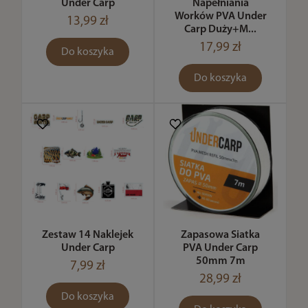
Under Carp
Napełniania
Worków PVA Under
13,99 zł
Carp Duży+M...
17,99 zł
Do koszyka
Do koszyka
Zestaw 14 Naklejek
Zapasowa Siatka
Under Carp
PVA Under Carp
50mm 7m
7,99 zł
28,99 zł
Do koszyka