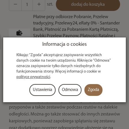
szt.
dodaj do koszyka
Płatne przy odbiorze Pobranie, Przelew
tradycyjny, Przelewy24, eRaty 0% - Santander
Bank, Płatność za Pobraniem Kartą Płatniczą,
Szybki Przelew Paynow, Płatności Ratalne i
statnich 7 dniach produktem interesują się
3
osoby.
odroczone, Bramka Kredytowa, Płatność Hurt
Informacja o cookies
- po potwierdzeniu
Klikając “Zgoda” akceptujesz zapisywanie wszystkich
danych cookie na twoim urządzeniu. Kliknięcie “Odmowa”
U ciebie
oznacza zapisywanie tylko danych niezbędnych do
nawet w 24h
funkcjonowania strony. Więcej informacji o cookie w
polityce prywatności
.
Ochraniacz Antysplątaniowy Under Carp Dociążony
Ustawienia
Odmowa
Zgoda
Krótki 30mm
Ochraniacz antysplątaniowy zapobiega się splątaniu
przyponów a także zestawów podczas rzutów na dalekie
odległości. Można go także stosować do innych zestawów
karpiowych, ponieważ zapobiega splątaniu się zestawu
oraz dodatkowo poprzez odpowiednie ułożenie się na