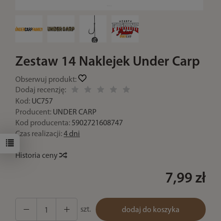
Zestaw 14 Naklejek Under Carp
Obserwuj produkt:
Dodaj recenzję:
Kod:
UC757
Producent:
UNDER CARP
Kod producenta:
5902721608747
Czas realizacji:
4 dni
Historia ceny
7,99 zł
szt.
dodaj do koszyka