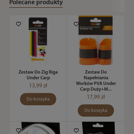
Polecane produkty
Zestaw Do Zig Riga
Zestaw Do
Under Carp
Napełniania
Worków PVA Under
13,99 zł
Carp Duży+M...
17,99 zł
Do koszyka
Do koszyka