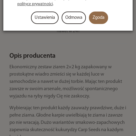
odroczone, Bramka Kredytowa, Płatność Hurt
polityce prywatności
.
- po potwierdzeniu
Ustawienia
Odmowa
Zgoda
U ciebie
nawet w 24h
Opis producenta
Ekonomiczny zestaw ziaren 2×2 kg zapakowany w
prostokątne wiadro zmieści się w każdej luce w
samochodzie a nawet w dużej torbie. Mając ten produkt
zawsze w swoim arsenale, możliwość spontanicznego
wyjazdu na ryby nigdy Cię nie zaskoczy.
Wybierając ten produkt każdy zauważy prawdziwe, duże i
pełne ziarna. Głodne karpie uwielbiają te ziarna i zawsze
po nie wracają. Dużo wariantów smakowo-zapachowych
zapewnia skuteczność kukurydzy Carp Seeds na każdym