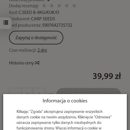
Obserwuj produkt:
Dodaj recenzję:
Kod:
C.SEED B-4KG/KUK/O
Producent:
CARP SEEDS
Kod producenta:
5907642735732
Zapytaj o dostępność
Czas realizacji:
2 dni
Historia ceny
39,99 zł
szt.
dodaj do koszyka
Informacja o cookies
Płatne przy odbiorze Pobranie, Przelew
Klikając “Zgoda” akceptujesz zapisywanie wszystkich
tradycyjny, Przelewy24, eRaty 0% - Santander
danych cookie na twoim urządzeniu. Kliknięcie “Odmowa”
Bank, Płatność za Pobraniem Kartą Płatniczą,
oznacza zapisywanie tylko danych niezbędnych do
Szybki Przelew Paynow, Płatności Ratalne i
funkcjonowania strony. Więcej informacji o cookie w